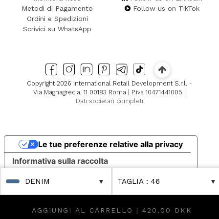
Metodi di Pagamento
Follow us on TikTok
Ordini e Spedizioni
Scrivici su WhatsApp
Copyright 2026 International Retail Development S.r.l. -
Via Magnagrecia, 11 00183 Roma | P.iva 10471441005 |
Dati societari completi
Le tue preferenze relative alla privacy
Informativa sulla raccolta
DENIM
TAGLIA
: 46
AGGIUNGI AL CARRELLO |
420,00 DKK
 & in Boutique!
-80% Online & in Boutique!
FUORI TUTTO Fino al -80% Online & 
FUORI TUTTO Fino al -80%