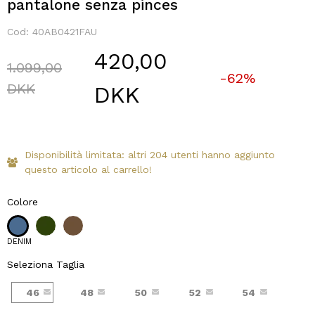
pantalone senza pinces
Cod:
40AB0421FAU
420,00
Price reduced from
1.099,00
-62%
to
DKK
DKK
Disponibilità limitata: altri 204 utenti hanno aggiunto
questo articolo al carrello!
Colore
DENIM
Seleziona Taglia
46
48
50
52
54