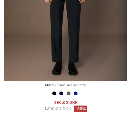
Abito uomo monopetto
490,00 DKK
Price reduced from
to
1.399,00 DKK
-65%
4,7 out of 5 Customer Rating