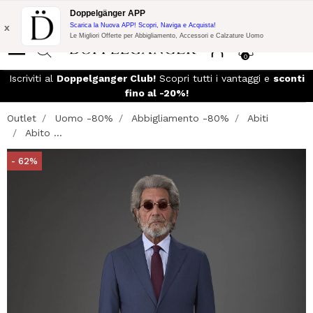
Promo Flash:
10% di Extra Sconto su 300€ di Acquisto con codice:
Doppelgänger APP
DOPPEL300
x
Scarica la Nuova APP! Scopri, Naviga e Acquista!
Le Migliori Offerte per Abbigliamento, Accessori e Calzature Uomo
0
Iscriviti al
Doppelganger Club!
Scopri tutti i vantaggi e
sconti
fino al -20%!
Outlet
Uomo -80%
Abbigliamento -80%
Abiti
Abito ...
- 62%