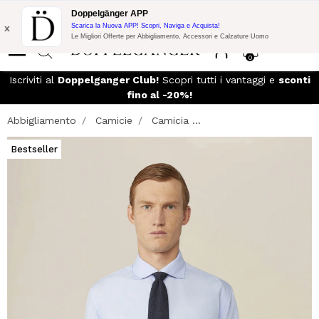
Promo Flash:
10% di Extra Sconto su 300€ di Acquisto con codice:
Doppelgänger APP
DOPPEL300
x
Scarica la Nuova APP! Scopri, Naviga e Acquista!
Le Migliori Offerte per Abbigliamento, Accessori e Calzature Uomo
0
Iscriviti al
Doppelganger Club!
Scopri tutti i vantaggi e
sconti
fino al -20%!
Abbigliamento
Camicie
Camicia ...
Bestseller