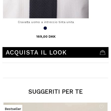
Cravatta uomo a intreccio tinta unita
169,00 DKK
4,1 out of 5 Customer Rating
ACQUISTA IL LOOK
SUGGERITI PER TE
C
Bestseller