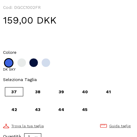
Cod:
DGCC1002FR
159,00 DKK
Colore
DK SKY
Seleziona Taglia
37
38
39
40
41
42
43
44
45
Trova la tua taglia
Guida taglie
Quantità