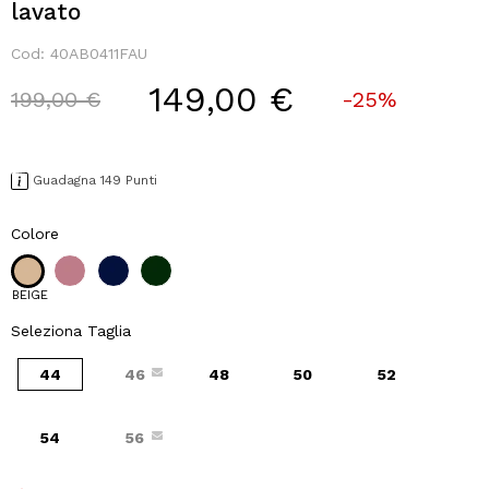
lavato
Cod:
40AB0411FAU
149,00 €
Price reduced from
to
199,00 €
-25%
Guadagna 149 Punti
Colore
BEIGE
Seleziona Taglia
44
46
48
50
52
54
56