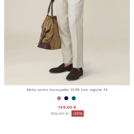
Abito uomo monopetto 100% lino regular fit
149,00 €
Price reduced from
to
199,00 €
-25%
3,2 out of 5 Customer Rating