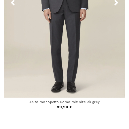
Abito monopetto uomo mix size dk grey
99,90 €
5 out of 5 Customer Rating