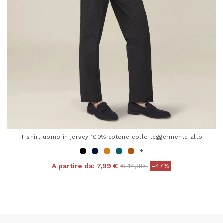
T-shirt uomo in jersey 100% cotone collo leggermente alto
+
Price reduced from
to
A partire da:
7,99 €
€ 14,99
-47%
4 out of 5 Customer Rating