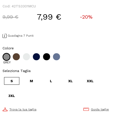
Cod:
42TS3301MCU
7,99 €
Price reduced from
to
9,99 €
-20%
Guadagna 7 Punti
Colore
GREY
Seleziona Taglia
S
M
L
XL
XXL
3XL
Trova la tua taglia
Guida taglie