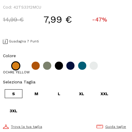
Cod:
42TS3312MCU
7,99 €
Price reduced from
to
14,99 €
-47%
Guadagna 7 Punti
Colore
OCHRE YELLOW
Seleziona Taglia
S
M
L
XL
XXL
3XL
Trova la tua taglia
Guida taglie