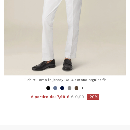
T-shirt uomo in jersey 100% cotone regular fit
+
Price reduced from
to
A partire da:
7,99 €
€ 9,99
-20%
4,8 out of 5 Customer Rating