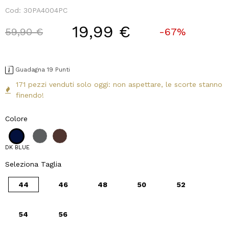
Cod:
30PA4004PC
19,99 €
Price reduced from
to
59,90 €
-67%
Guadagna 19 Punti
171 pezzi venduti solo oggi: non aspettare, le scorte stanno
finendo!
Colore
DK BLUE
Seleziona Taglia
44
46
48
50
52
54
56