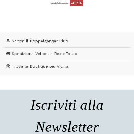
Price reduced from
to
59,99 €
-67%
4,2 out of 5 Customer Rating
🔝 Scopri il Doppelgänger Club
🚚 Spedizione Veloce e Reso Facile
🌍 Trova la Boutique più Vicina
Iscriviti alla
Newsletter