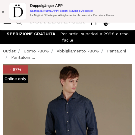
Promo Flash:
10% di Extra Sconto su 300€ di Acquisto con codice:
Doppelgänger APP
DOPPEL300
x
Scarica la Nuova APP! Scopri, Naviga e Acquista!
Le Migliori Offerte per Abbigliamento, Accessori e Calzature Uomo
0
SPEDIZIONE GRATUITA
- Per ordini superiori a 299€ e reso
I
facile
Outlet
Uomo -80%
Abbigliamento -80%
Pantaloni
Pantaloni ...
- 67%
Online only