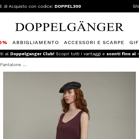
€ di Acquisto con codice:
DOPPEL300
Sh
80%
ABBIGLIAMENTO
ACCESSORI E SCARPE
GI
iti al
Doppelganger Club!
Scopri tutti i vantaggi e
sconti fino al
Pantalone ...