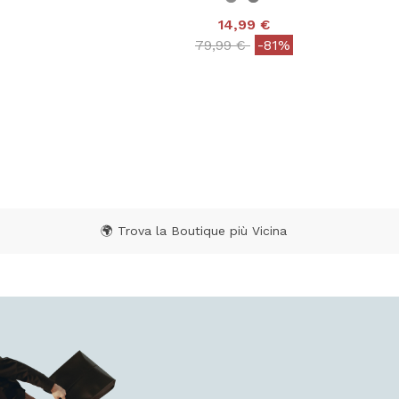
14,99 €
Price reduced from
to
79,99 €
-81%
 from
3,8 out of 5 Customer Rating
 Rating
🌍 Trova la Boutique più Vicina