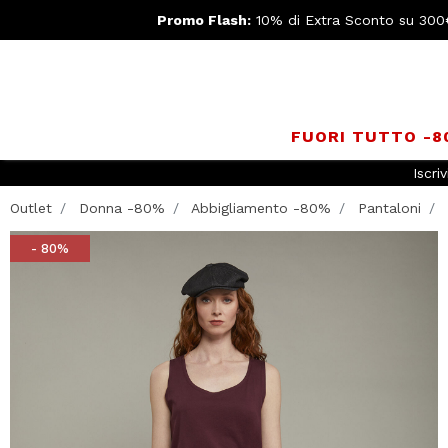
Promo Flash:
10% di Extra Sconto su 300
FUORI TUTTO -
Iscriv
Outlet
Donna -80%
Abbigliamento -80%
Pantaloni
- 80%