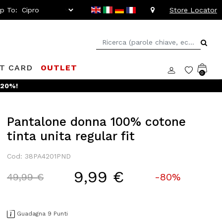
ip To:
Store Locator
FT CARD
OUTLET
0
 -20%!
Pantalone donna 100% cotone
tinta unita regular fit
Cod: 38PA4201PND
9,99 €
Price reduced from
to
49,99 €
-80%
Guadagna 9 Punti