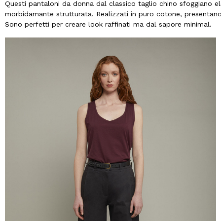
Questi pantaloni da donna dal classico taglio chino sfoggiano el
morbidamante strutturata. Realizzati in puro cotone, presentano 
Sono perfetti per creare look raffinati ma dal sapore minimal.