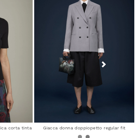
ca corta tinta
Giacca donna doppiopetto regular fit