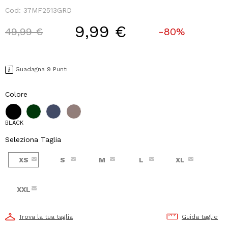
Cod:
37MF2513GRD
9,99 €
Price reduced from
to
49,99 €
-80%
Guadagna 9 Punti
Colore
BLACK
Seleziona Taglia
XS
S
M
L
XL
XXL
Trova la tua taglia
Guida taglie