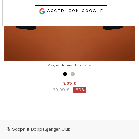
ACCEDI CON GOOGLE
Maglia donna dolcevita
7,99 €
Price reduced from
to
39,99 €
-80%
3,5 out of 5 Customer Rating
🔝 Scopri il Doppelgänger Club