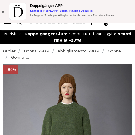
Promo Flash:
10% di Extra Sconto su 300€ di Acquisto con codice:
Doppelgänger APP
DOPPEL300
x
Scarica la Nuova APP! Scopri, Naviga e Acquista!
Le Migliori Offerte per Abbigliamento, Accessori e Calzature Uomo
0
Iscriviti al
Doppelganger Club!
Scopri tutti i vantaggi e
sconti
fino al -20%!
Outlet
Donna -80%
Abbigliamento -80%
Gonne
Gonna ...
- 80%