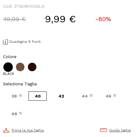
Cod:
37GO8002GLD
9,99 €
Price reduced from
to
49,99 €
-80%
Guadagna 9 Punti
Colore
BLACK
Seleziona Taglia
38
40
42
44
46
48
Trova la tua taglia
Guida taglie