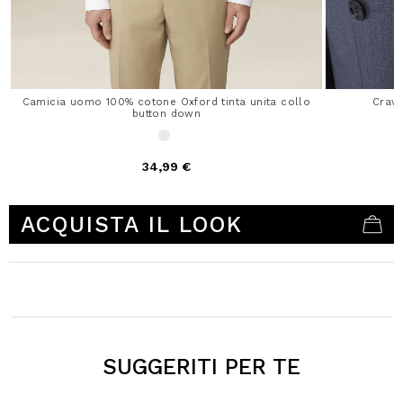
Camicia uomo 100% cotone Oxford tinta unita collo
Crav
button down
34,99 €
5 out of 5 Customer Rating
ACQUISTA IL LOOK
SUGGERITI PER TE