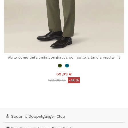
Abito uomo tinta unita con giacca con collo a lancia regular fit
69,99 €
Price reduced from
to
129,00 €
-46%
5 out of 5 Customer Rating
🔝 Scopri il Doppelgänger Club