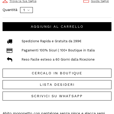
Trova la tua taglia
Guida taglie
Quantità
AGGIUNGI AL CARRELLO
Spedizione Rapida e Gratuita da 299€
Pagamenti 100% Sicuri | 100+ Boutique in Italia
Reso Facile esteso a 60 Giorni dalla Ricezione
CERCALO IN BOUTIQUE
LISTA DESIDERI
SCRIVICI SU WHATSAPP
Abito monopetto con pantalone senza pince e giacca semi