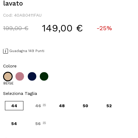
lavato
Cod:
40AB0411FAU
149,00 €
Price reduced from
to
199,00 €
-25%
Guadagna 149 Punti
Colore
BEIGE
Seleziona Taglia
44
46
48
50
52
54
56