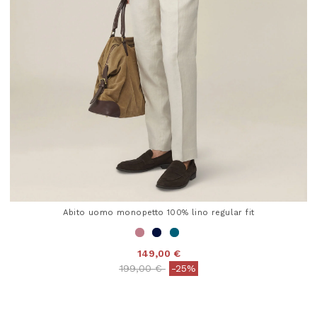
Abito uomo monopetto 100% lino regular fit
149,00 €
Price reduced from
to
199,00 €
-25%
3,2 out of 5 Customer Rating