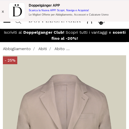
Promo Flash:
10% di Extra Sconto su 300€ di Acquisto con codice:
Doppelgänger APP
DOPPEL300
x
Scarica la Nuova APP! Scopri, Naviga e Acquista!
Le Migliori Offerte per Abbigliamento, Accessori e Calzature Uomo
0
Iscriviti al
Doppelganger Club!
Scopri tutti i vantaggi e
sconti
fino al -20%!
Abbigliamento
Abiti
Abito ...
- 25%