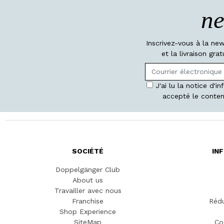
ne
Inscrivez-vous à la ne
et la livraison gr
J'ai lu la notice d'i
accepté le conten
SOCIÉTÉ
IN
Doppelgänger Club
About us
Travailler avec nous
Franchise
Rédu
Shop Experience
SiteMap
Co