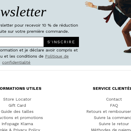
wsletter
wsletter pour recevoir 10 % de réduction
atuite sur votre première commande.
S'INSCRIRE
nformation et je déclare avoir compris et
u et les conditions de
Politique de
confidentialité
FORMATIONS UTILES
SERVICE CLIENTÈ
Store Locator
Contact
Gift Card
FAQ
Guide des tailles
Retours et rembourse
ctions et promotions
Suivre la comman
Infopage Klarna
Suivre le retour
okie & Privacy Policy
Méthodes de paiem