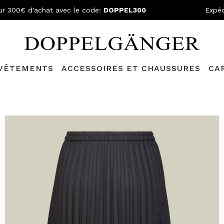
ur 300€ d'achat avec le code:
DOPPEL300
Expéd
VÊTEMENTS
ACCESSOIRES ET CHAUSSURES
CA
lganger Club!
Découvrez tous les avantages et
les réductions a