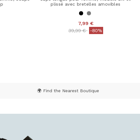
ip
plissé avec bretelles amovibles
7,99 €
 from
Price reduced from
to
39,99 €
-80%
 Rating
3,7 out of 5 Customer Rating
🌍 Find the Nearest Boutique