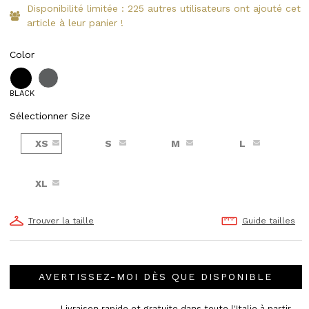
Disponibilité limitée : 225 autres utilisateurs ont ajouté cet
article à leur panier !
Color
BLACK
Sélectionner Size
XS
S
M
L
XL
Trouver la taille
Guide tailles
AVERTISSEZ-MOI DÈS QUE DISPONIBLE
Livraison rapide et gratuite dans toute l'Italie à partir