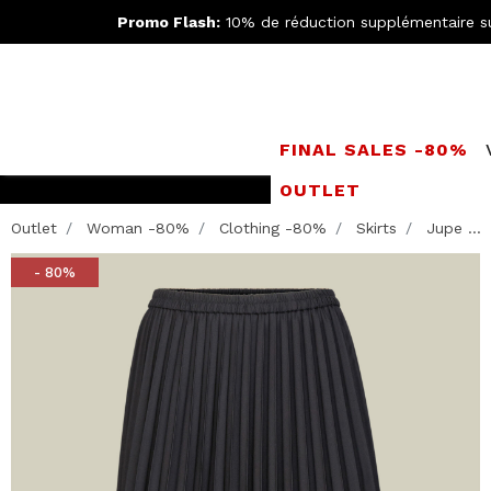
Promo Flash:
10% de réduction supplémentaire s
FINAL SALES -80%
OUTLET
Rejoignez le
Doppe
Outlet
Woman -80%
Clothing -80%
Skirts
Jupe ...
- 80%