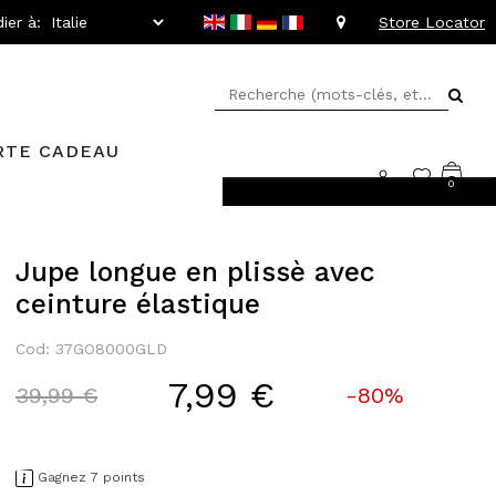
ier à:
Store Locator
RTE CADEAU
0
llant jusqu'à -20%
Jupe longue en plissè avec
ceinture élastique
Cod: 37GO8000GLD
7,99 €
Price reduced from
to
39,99 €
-80%
Gagnez 7 points