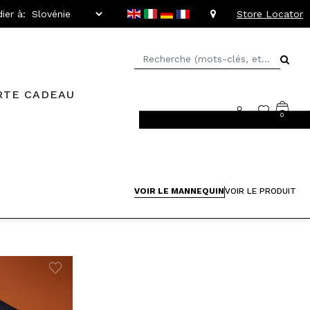
ier à:
Store Locator
RTE CADEAU
0
rs faciles
VOIR LE MANNEQUIN
VOIR LE PRODUIT