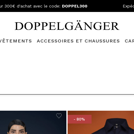
ur 300€ d'achat avec le code:
DOPPEL300
Expéd
VÊTEMENTS
ACCESSOIRES ET CHAUSSURES
CA
N GRATUITE
- Pour les commandes supérieures à 199,90€ et retou
- 80%