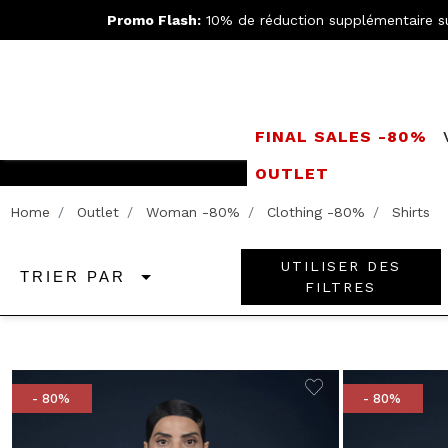
Promo Flash:
10% de réduction supplémentaire s
FINAL SALES -80%
OUTLET
LIVRAISO
Home
Outlet
Woman -80%
Clothing -80%
Shirts
UTILISER DES
TRIER PAR
FILTRES
- 80%
- 80%