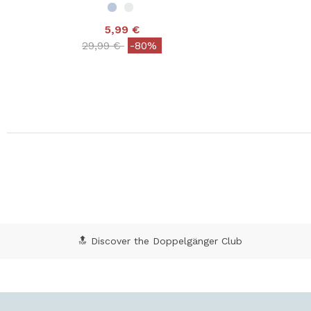
5,99 €
Price reduced from
to
29,99 €
-80%
🔝 Discover the Doppelgänger Club