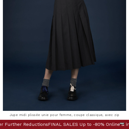
Jupe midi plissée unie pour femme, coupe classique, avec zip
n Boutique! Discover Further Reductions
p to -80% Online & in Boutique! Discover Further Reduct
FINAL SALES