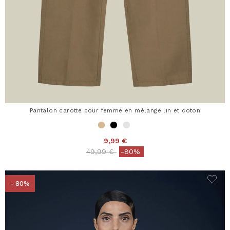
Pantalon carotte pour femme en mélange lin et coton
9,99 €
Price reduced from
to
49,99 €
-80%
- 80%