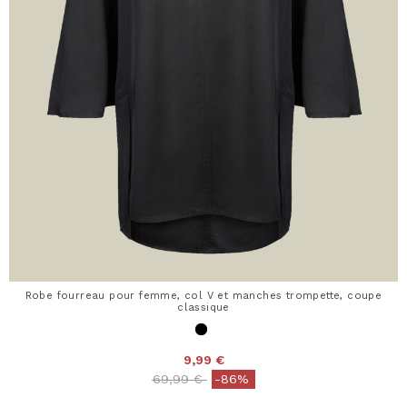
Robe fourreau pour femme, col V et manches trompette, coupe
classique
9,99 €
Price reduced from
to
69,99 €
-86%