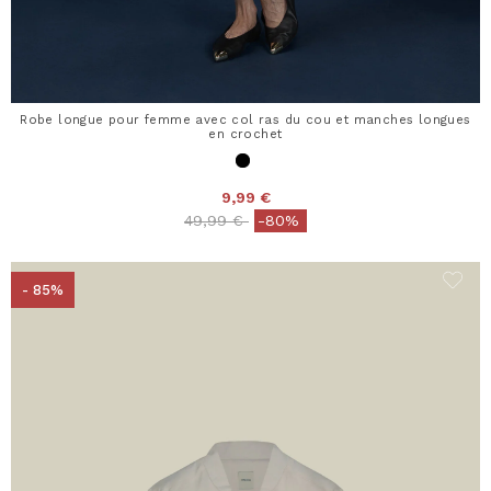
Robe longue pour femme avec col ras du cou et manches longues
en crochet
9,99 €
Price reduced from
to
49,99 €
-80%
- 85%