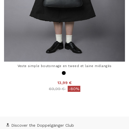
Veste simple boutonnage en tweed et laine mélangés
13,99 €
Price reduced from
to
69,99 €
-80%
3,2 out of 5 Customer Rating
🔝 Discover the Doppelgänger Club