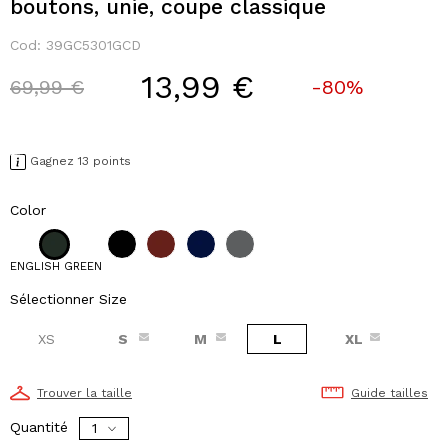
boutons, unie, coupe classique
Cod:
39GC5301GCD
13,99 €
Price reduced from
to
69,99 €
-80%
Gagnez 13 points
Color
ENGLISH GREEN
Sélectionner Size
XS
S
M
L
XL
Trouver la taille
Guide tailles
Quantité