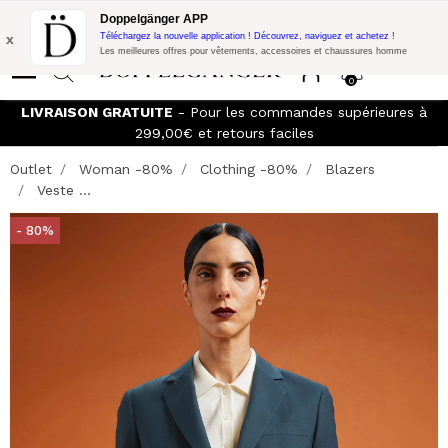
Promo Flash:
10% de réduction supplémentaire sur 300€ d'achat
Doppelgänger APP
avec le code:
DOPPEL300
x
Téléchargez la nouvelle application ! Découvrez, naviguez et achetez !
Les meilleures offres pour vêtements, accessoires et chaussures homme
0
LIVRAISON GRATUITE
- Pour les commandes supérieures à
299,00€ et retours faciles
Outlet
Woman -80%
Clothing -80%
Blazers
Veste ...
- 80%