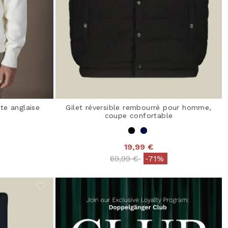
te anglaise
Gilet réversible rembourré pour homme,
coupe confortable
19,99 €
from
Price reduced from
to
69,99 €
-71%