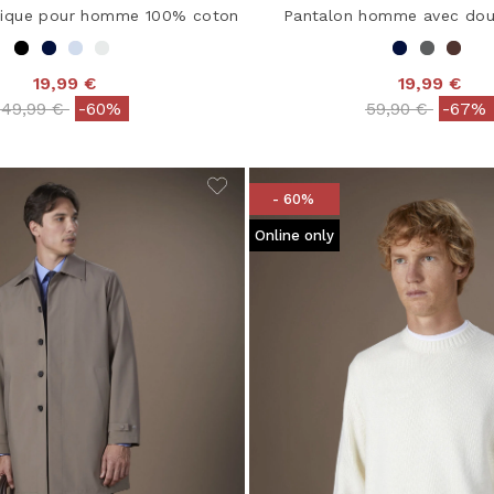
sique pour homme 100% coton
Pantalon homme avec dou
19,99 €
19,99 €
Price reduced from
to
Price reduced 
to
49,99 €
-60%
59,90 €
-67%
- 60%
Online only