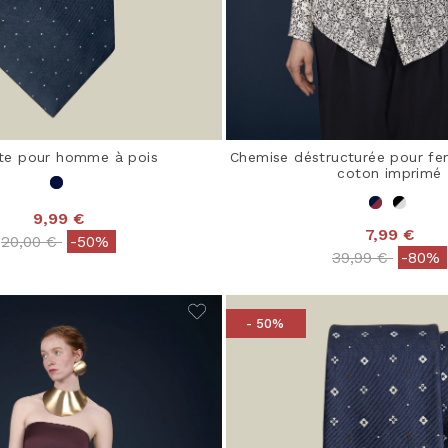
te pour homme à pois
Chemise déstructurée pour f
coton imprimé
9,99 €
7,99 €
Price reduced from
to
20,00 €
-50%
Price reduced 
to
39,99 €
-80%
- 50%