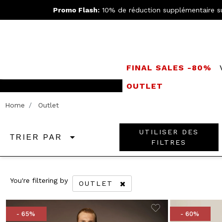
Promo Flash:
10% de réduction supplémentaire s
FINAL SALES -80%
OUTLET
Rejoignez le
Doppe
Home
Outlet
UTILISER DES
TRIER PAR
FILTRES
You're filtering by
OUTLET
REMOVE FILTER CURRENTLY REFI
- 65%
- 60%