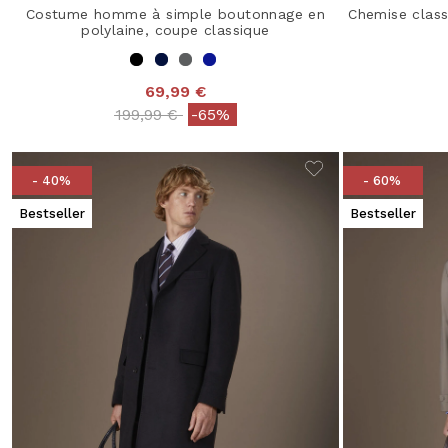
Costume homme à simple boutonnage en
Chemise clas
polylaine, coupe classique
69,99 €
Price reduced from
to
199,99 €
-65%
- 40%
- 60%
Bestseller
Bestseller