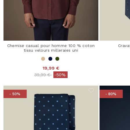
Chemise casual pour homme 100 % coton
Crava
tissu velours milleraies uni
19,99 €
Price reduced from
to
39,99 €
-50%
- 50%
- 80%