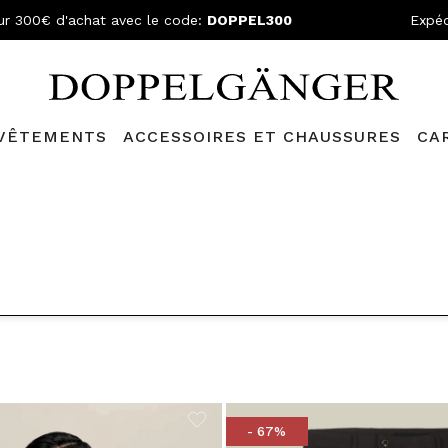
ur 300€ d'achat avec le code:
DOPPEL300
Expéd
VÊTEMENTS
ACCESSOIRES ET CHAUSSURES
CA
lganger Club!
Découvrez tous les avantages et
les réductions a
NED BY CATÉGORIE: OUTLET
- 67%