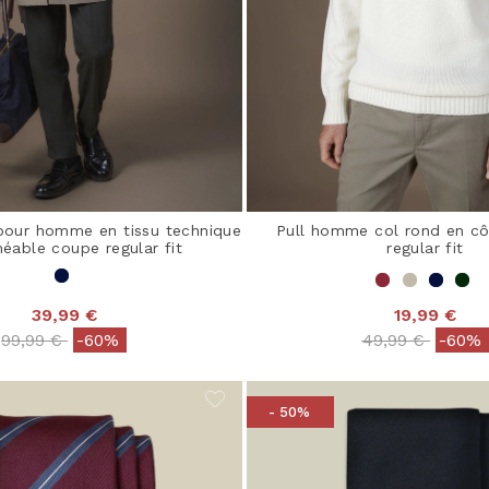
our homme en tissu technique
Pull homme col rond en cô
éable coupe regular fit
regular fit
39,99 €
19,99 €
Price reduced from
to
Price reduced 
to
99,99 €
-60%
49,99 €
-60%
- 50%