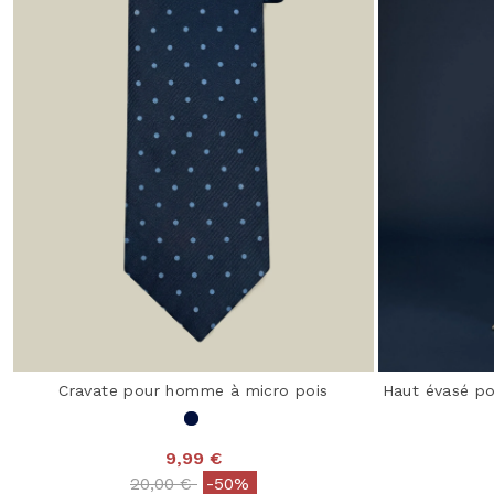
Cravate pour homme à micro pois
Haut évasé po
9,99 €
Price reduced from
to
20,00 €
-50%