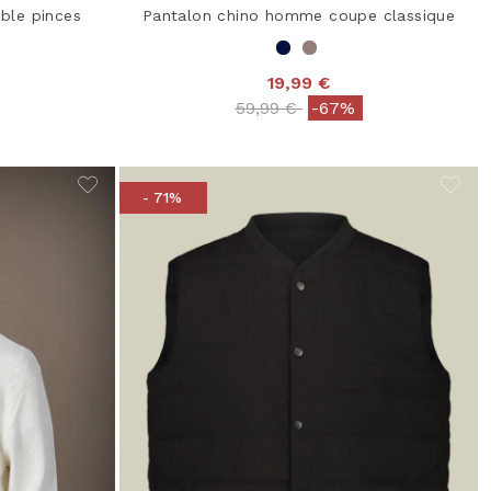
ble pinces
Pantalon chino homme coupe classique
19,99 €
from
Price reduced from
to
59,99 €
-67%
- 71%