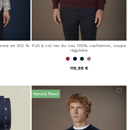
emme en 100 %
Pull à col ras du cou 100% cachemire, coupe
régulière
119,99 €
from
Natural fibers