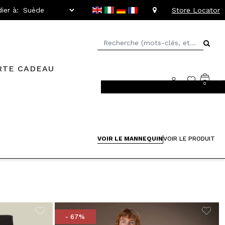
ier à:
Store Locator
RTE CADEAU
0
llant jusqu'à -20%
VOIR LE MANNEQUIN
VOIR LE PRODUIT
- 67%