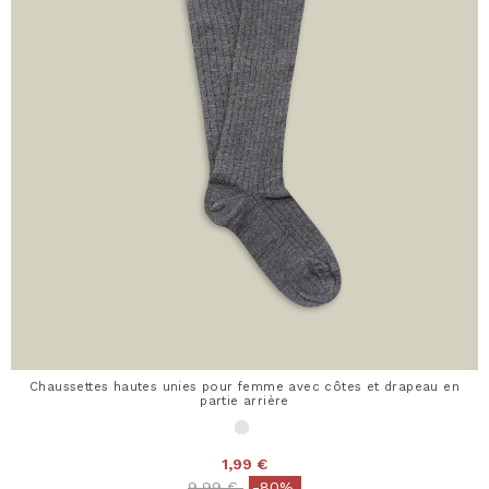
Chaussettes hautes unies pour femme avec côtes et drapeau en
partie arrière
1,99 €
Price reduced from
to
9,99 €
-80%