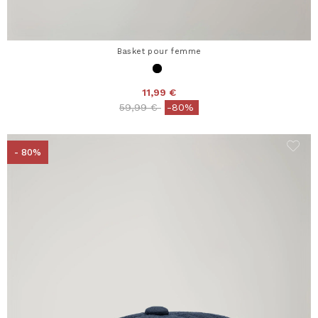
Basket pour femme
11,99 €
Price reduced from
to
59,99 €
-80%
- 80%