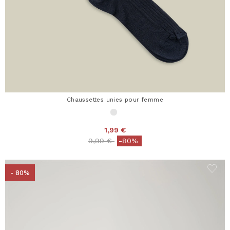
Chaussettes unies pour femme
1,99 €
Price reduced from
to
9,99 €
-80%
- 80%