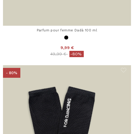
Parfum pour femme Dadà 100 ml
9,99 €
Price reduced from
to
49,99 €
-80%
- 80%