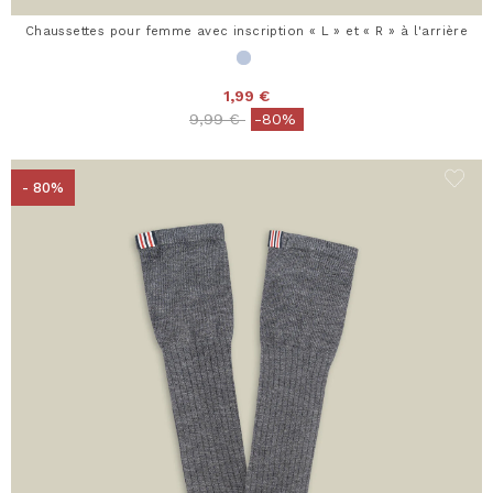
Chaussettes pour femme avec inscription « L » et « R » à l'arrière
1,99 €
Price reduced from
to
9,99 €
-80%
- 80%