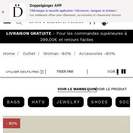
Promo Flash:
10% de réduction supplémentaire sur 300€ d'achat
Doppelgänger APP
avec le code:
DOPPEL300
x
Téléchargez la nouvelle application ! Découvrez, naviguez et achetez !
Les meilleures offres pour vêtements, accessoires et chaussures homme
0
LIVRAISON GRATUITE
- Pour les commandes supérieures à
299,00€ et retours faciles
Home
Outlet
Woman -80%
Accessories -80%
TRIER PAR
VOIR
UTILISER DES FILTRES
VOIR LE MANNEQUIN
VOIR LE PRODUIT
BAGS
HATS
JEWELRY
SHOES
BAGS
HATS
JEWELRY
SHOES
SOCK
- 80%