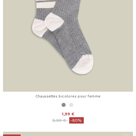
Chaussettes bicolores pour femme
1,99 €
Price reduced from
to
9,99 €
-80%