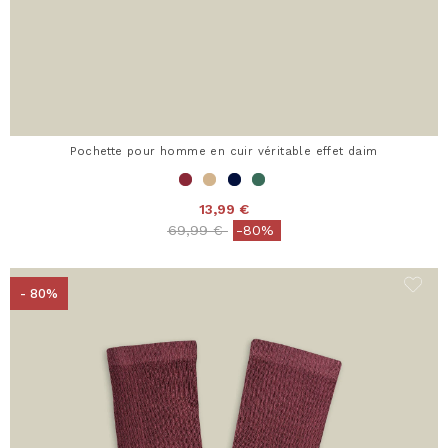
Pochette pour homme en cuir véritable effet daim
13,99 €
Price reduced from
to
69,99 €
-80%
- 80%