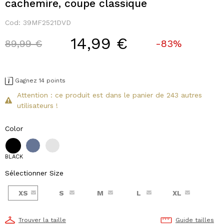
cachemire, coupe classique
Cod:
39MF2521DVD
14,99 €
Price reduced from
to
89,99 €
-83%
Gagnez 14 points
Attention : ce produit est dans le panier de 243 autres
utilisateurs !
Color
BLACK
Sélectionner Size
XS
S
M
L
XL
Trouver la taille
Guide tailles