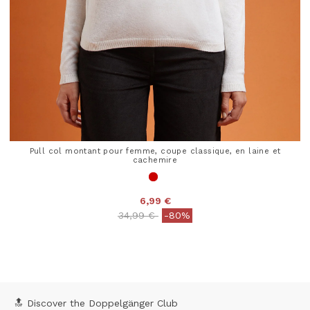
Pull col montant pour femme, coupe classique, en laine et
cachemire
6,99 €
Price reduced from
to
34,99 €
-80%
4,1 out of 5 Customer Rating
🔝 Discover the Doppelgänger Club