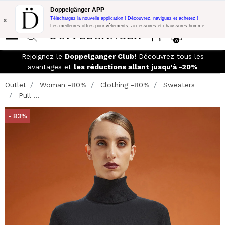
Promo Flash:
10% de réduction supplémentaire sur 300€ d'achat
Doppelgänger APP
avec le code:
DOPPEL300
x
Téléchargez la nouvelle application ! Découvrez, naviguez et achetez !
Les meilleures offres pour vêtements, accessoires et chaussures homme
0
Rejoignez le
Doppelganger Club!
Découvrez tous les
avantages et
les réductions allant jusqu'à -20%
Outlet
Woman -80%
Clothing -80%
Sweaters
Pull ...
- 83%