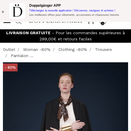
Promo Flash:
10% de réduction supplémentaire sur 300€ d'achat
Doppelgänger APP
avec le code:
DOPPEL300
x
Téléchargez la nouvelle application ! Découvrez, naviguez et achetez !
Les meilleures offres pour vêtements, accessoires et chaussures homme
0
LIVRAISON GRATUITE
- Pour les commandes supérieures à
299,00€ et retours faciles
Outlet
Woman -80%
Clothing -80%
Trousers
Pantalon ...
- 80%