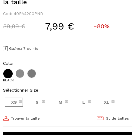
la taille
Cod:
40PA4200PND
7,99 €
Price reduced from
to
39,99 €
-80%
Gagnez 7 points
Color
BLACK
Sélectionner Size
XS
S
M
L
XL
Trouver la taille
Guide tailles