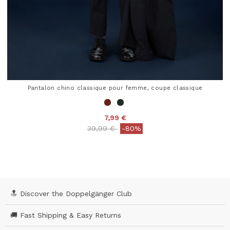
Pantalon chino classique pour femme, coupe classique
7,99 €
Price reduced from
to
39,99 €
-80%
5 out of 5 Customer Rating
🔝 Discover the Doppelgänger Club
🚚 Fast Shipping & Easy Returns