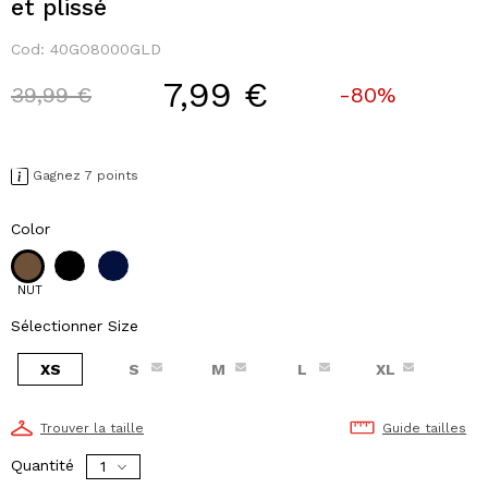
et plissé
Cod:
40GO8000GLD
7,99 €
Price reduced from
to
39,99 €
-80%
Gagnez 7 points
Color
NUT
Sélectionner Size
XS
S
M
L
XL
Trouver la taille
Guide tailles
Quantité