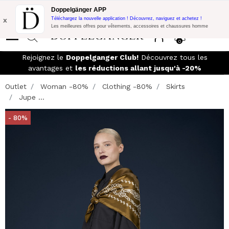
Promo Flash:
10% de réduction supplémentaire sur 300€ d'achat
Doppelgänger APP
avec le code:
DOPPEL300
x
Téléchargez la nouvelle application ! Découvrez, naviguez et achetez !
Les meilleures offres pour vêtements, accessoires et chaussures homme
0
Rejoignez le
Doppelganger Club!
Découvrez tous les
avantages et
les réductions allant jusqu'à -20%
Outlet
Woman -80%
Clothing -80%
Skirts
Jupe ...
- 80%