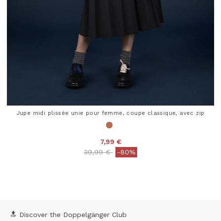
Jupe midi plissée unie pour femme, coupe classique, avec zip
7,99 €
Price reduced from
to
39,99 €
-80%
4,7 out of 5 Customer Rating
🔝 Discover the Doppelgänger Club