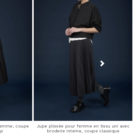
 femme, coupe
Jupe plissée pour femme en tissu uni avec
ip
broderie interne, coupe classique