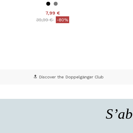
7,99 €
Price reduced from
to
39,99 €
-80%
3,7 out of 5 Customer Rating
5 o
🔝 Discover the Doppelgänger Club
S’ab