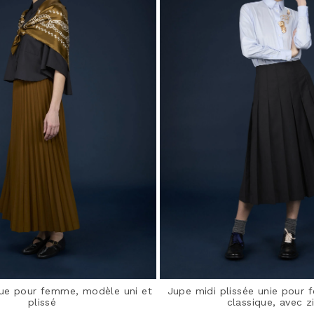
ue pour femme, modèle uni et
Jupe midi plissée unie pour
plissé
classique, avec z