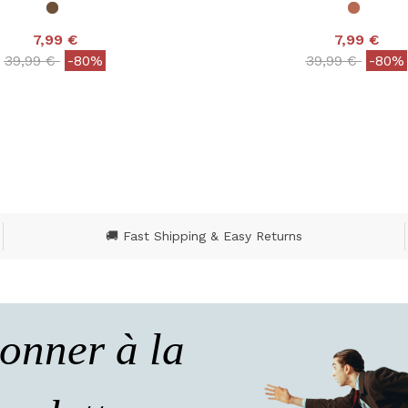
7,99 €
7,99 €
Price reduced from
to
Price reduced
to
39,99 €
-80%
39,99 €
-80%
ut of 5 Customer Rating
4,7 out of 5 Customer
🚚 Fast Shipping & Easy Returns
onner à la