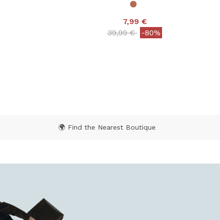
7,99 €
 from
Price reduced from
to
39,99 €
-80%
 Rating
4,4 out of 5 Customer Rating
🌍 Find the Nearest Boutique