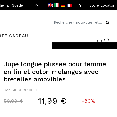
ier à:
Store Locator
RTE CADEAU
0
rs faciles
Jupe longue plissée pour femme
en lin et coton mélangés avec
bretelles amovibles
Cod: 40GO8010GLD
11,99 €
Price reduced from
to
59,99 €
-80%