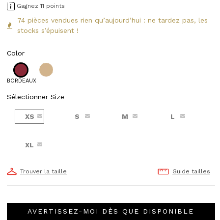
Gagnez 11 points
74 pièces vendues rien qu’aujourd’hui : ne tardez pas, les
stocks s’épuisent !
Color
BORDEAUX
Sélectionner Size
XS
S
M
L
XL
Trouver la taille
Guide tailles
AVERTISSEZ-MOI DÈS QUE DISPONIBLE