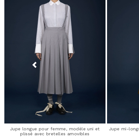
Jupe longue pour femme, modèle uni et
Jupe mi-long
plissé avec bretelles amovibles