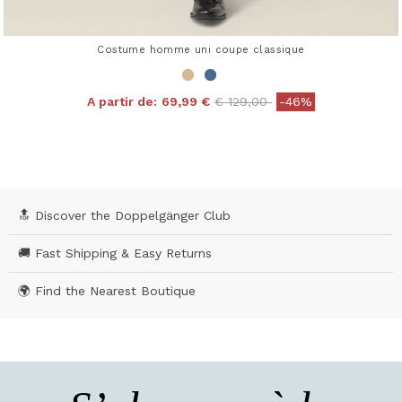
Costume homme uni coupe classique
Price reduced from
to
A partir de:
69,99 €
€ 129,00
-46%
4,3 out of 5 Customer Rating
🔝 Discover the Doppelgänger Club
🚚 Fast Shipping & Easy Returns
🌍 Find the Nearest Boutique