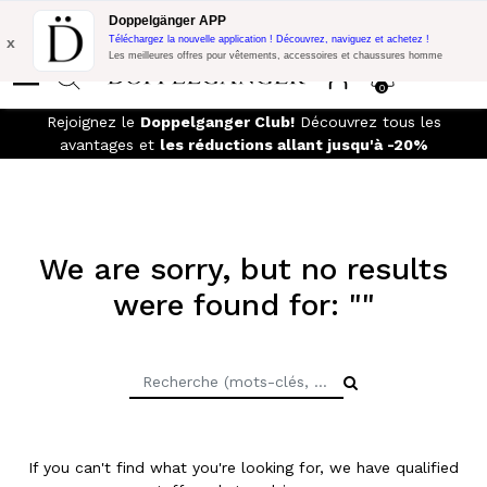
Promo Flash:
10% de réduction supplémentaire sur 300€ d'achat
Doppelgänger APP
avec le code:
DOPPEL300
x
Téléchargez la nouvelle application ! Découvrez, naviguez et achetez !
Les meilleures offres pour vêtements, accessoires et chaussures homme
0
LIVRAISON GRATUITE
- Pour les commandes supérieures à
299,00€ et retours faciles
We are sorry, but no results
were found for: ""
If you can't find what you're looking for, we have qualified