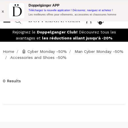
Promo Flash:
10% de réduction supplémentaire sur 300€ d'achat
Doppelgänger APP
avec le code:
DOPPEL300
x
Téléchargez la nouvelle application ! Découvrez, naviguez et achetez !
Les meilleures offres pour vêtements, accessoires et chaussures homme
0
s à
Rejoignez le
Doppelganger Club!
Découvrez tous les
avantages et
les réductions allant jusqu'à -20%
Home
🤖 Cyber Monday -50%
Man Cyber Monday -50%
Accessories and Shoes -50%
0 Results