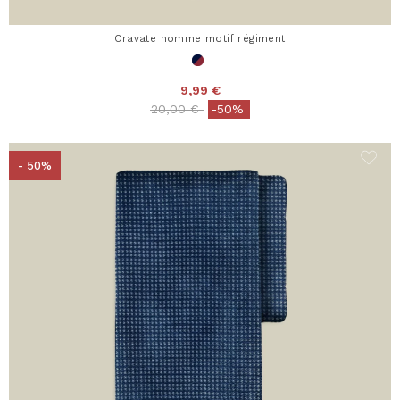
Cravate homme motif régiment
9,99 €
Price reduced from
to
20,00 €
-50%
- 50%