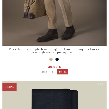
Veste homme simple boutonnage en laine mélangée et motif
Herringbone coupe regular fit
39,99 €
Price reduced from
to
99,99 €
-60%
- 50%