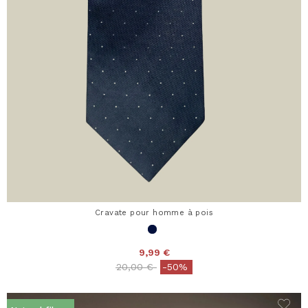
Cravate pour homme à pois
9,99 €
Price reduced from
to
20,00 €
-50%