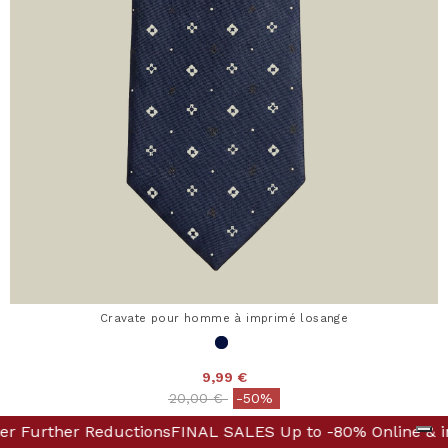
Cravate pour homme à imprimé losange
9,99 €
Price reduced from
to
20,00 €
-50%
n Boutique! Discover Further Reductions
 Up to -80% Online & in Boutique! Discover Further Redu
FINAL SALES