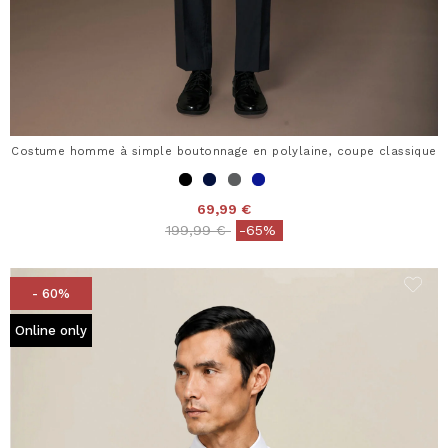
Costume homme à simple boutonnage en polylaine, coupe classique
69,99 €
Price reduced from
to
199,99 €
-65%
- 60%
Online only