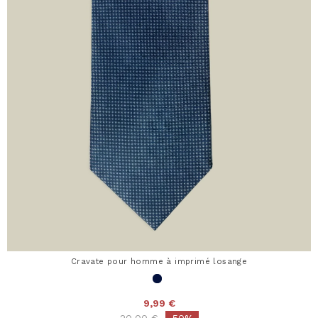
Cravate pour homme à imprimé losange
9,99 €
Price reduced from
to
20,00 €
-50%