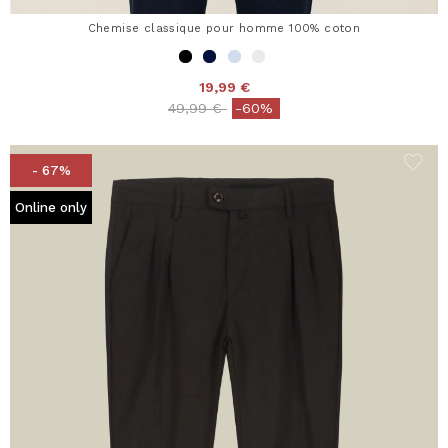
Chemise classique pour homme 100% coton
19,99 €
Price reduced from
to
49,99 €
-60%
- 67%
Online only