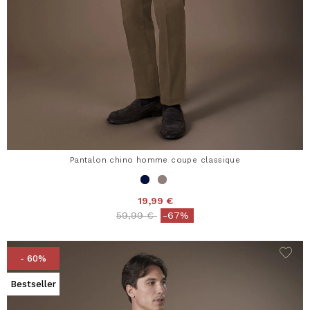
Pantalon chino homme coupe classique
19,99 €
Price reduced from
to
59,99 €
-67%
- 60%
Bestseller