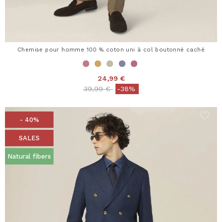
Chemise pour homme 100 % coton uni à col boutonné caché
24,99 €
Price reduced from
to
39,99 €
-38%
- 40%
SALES
Natural fibers