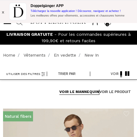
Promo Flash:
10% de réduction supplémentaire sur 300€ d'achat
Doppelgänger APP
avec le code:
DOPPEL300
x
Téléchargez la nouvelle application ! Découvrez, naviguez et achetez !
Les meilleures offres pour vêtements, accessoires et chaussures homme
0
s à
Rejoignez le
Doppelganger Club!
Découvrez tous les
avantages et
les réductions allant jusqu'à -20%
Home
Vêtements
En vedette
New In
TRIER PAR
VOIR
UTILISER DES FILTRES
VOIR LE MANNEQUIN
VOIR LE PRODUIT
Natural fibers