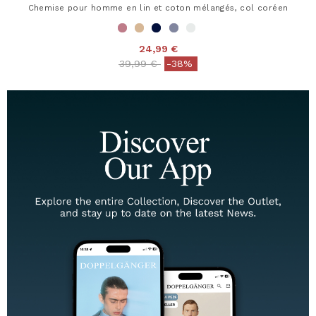
Chemise pour homme en lin et coton mélangés, col coréen
24,99 €
Price reduced from
to
39,99 €
-38%