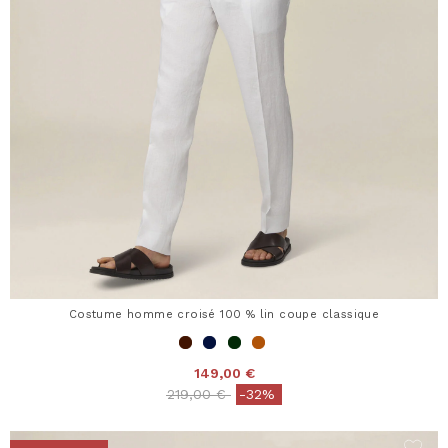
Costume homme croisé 100 % lin coupe classique
149,00 €
Price reduced from
to
219,00 €
-32%