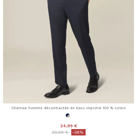
Chemise homme décontractée en tissu imprimé 100 % coton
24,99 €
Price reduced from
to
39,99 €
-38%