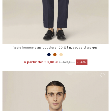
Veste homme sans doublure 100 % lin, coupe classique
Price reduced from
to
A partir de:
99,00 €
€ 149,00
-34%