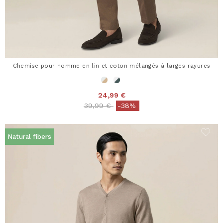
Chemise pour homme en lin et coton mélangés à larges rayures
24,99 €
Price reduced from
to
39,99 €
-38%
Natural fibers