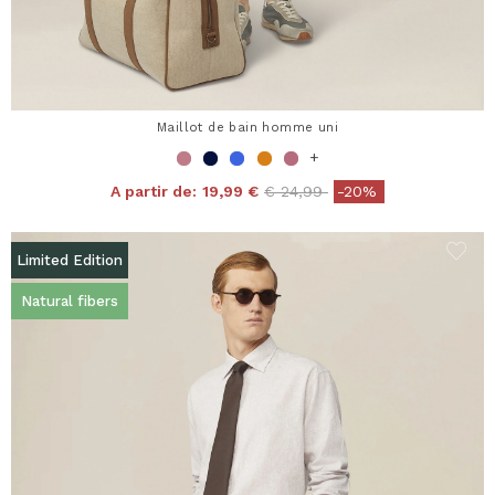
Maillot de bain homme uni
+
Price reduced from
to
A partir de:
19,99 €
€ 24,99
-20%
Limited Edition
Natural fibers