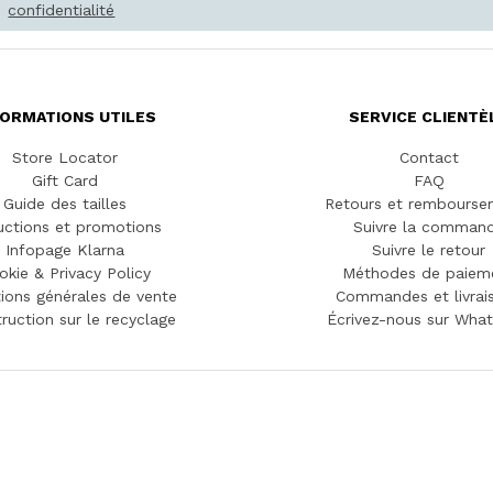
confidentialité
FORMATIONS UTILES
SERVICE CLIENTÈ
Store Locator
Contact
Gift Card
FAQ
Guide des tailles
Retours et rembourse
ctions et promotions
Suivre la comman
Infopage Klarna
Suivre le retour
okie & Privacy Policy
Méthodes de paiem
ions générales de vente
Commandes et livrai
truction sur le recyclage
Écrivez-nous sur Wha