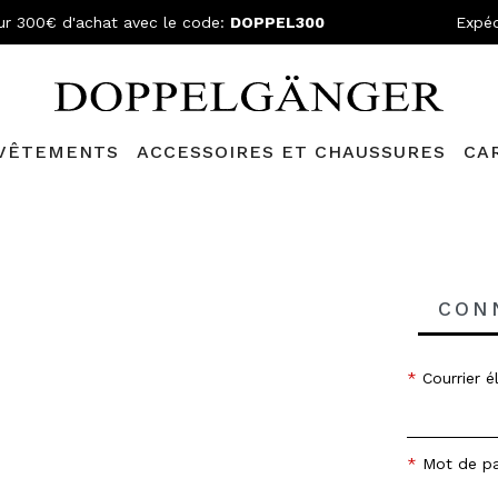
ur 300€ d'achat avec le code:
DOPPEL300
Expéd
VÊTEMENTS
ACCESSOIRES ET CHAUSSURES
CA
r cet appareil et expireront à la fin de la session.
CON
Courrier é
Mot de p