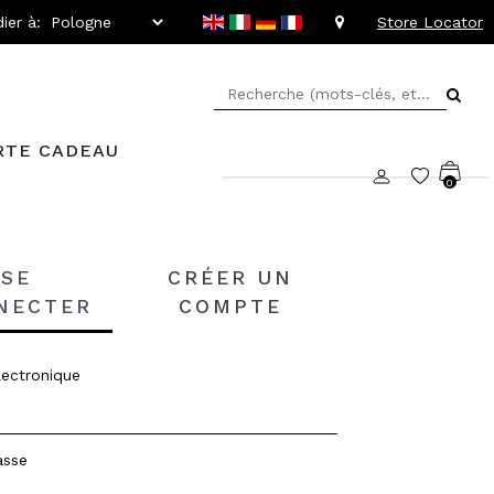
ier à:
Store Locator
RTE CADEAU
0
SE
CRÉER UN
NECTER
COMPTE
lectronique
asse