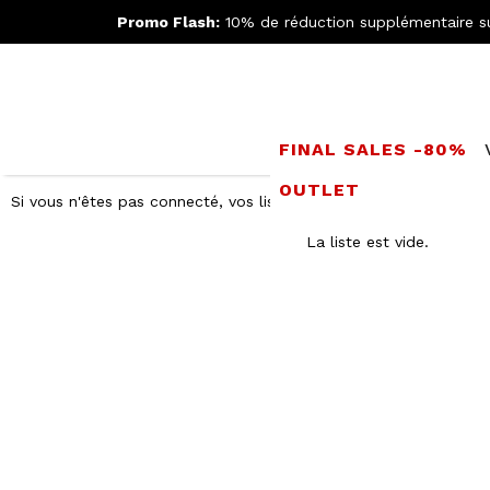
Promo Flash:
10% de réduction supplémentaire s
FINAL SALES -80%
OUTLET
Si vous n'êtes pas connecté, vos listes ne sont disponibles que su
La liste est vide.