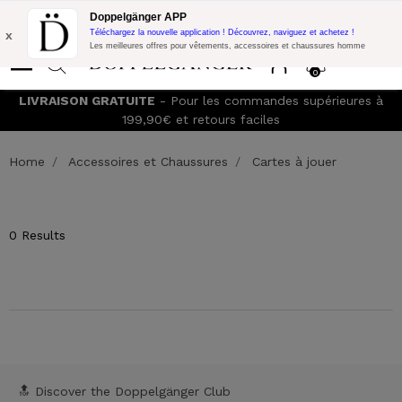
Promo Flash:
10% de réduction supplémentaire sur 300€ d'achat
Doppelgänger APP
avec le code:
DOPPEL300
x
Téléchargez la nouvelle application ! Découvrez, naviguez et achetez !
Les meilleures offres pour vêtements, accessoires et chaussures homme
0
LIVRAISON GRATUITE
- Pour les commandes supérieures à
199,90€ et retours faciles
Home
Accessoires et Chaussures
Cartes à jouer
0 Results
🔝 Discover the Doppelgänger Club