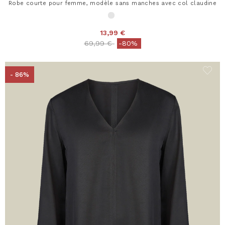
Robe courte pour femme, modèle sans manches avec col claudine
13,99 €
Price reduced from
to
69,99 €
-80%
- 86%