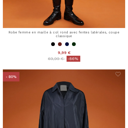
Robe femme en maille à col rond avec fentes latérales, coupe
classique
9,99 €
Price reduced from
to
69,99 €
-86%
- 80%