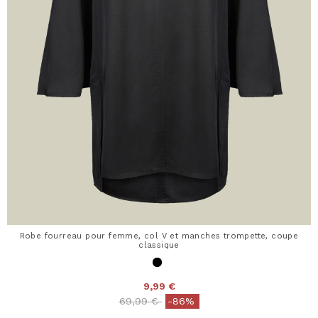
Robe fourreau pour femme, col V et manches trompette, coupe
classique
9,99 €
Price reduced from
to
69,99 €
-86%