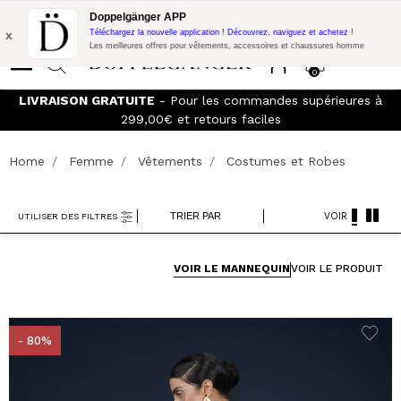
Promo Flash:
10% de réduction supplémentaire sur 300€ d'achat
Doppelgänger APP
avec le code:
DOPPEL300
x
Téléchargez la nouvelle application ! Découvrez, naviguez et achetez !
Les meilleures offres pour vêtements, accessoires et chaussures homme
0
LIVRAISON GRATUITE
- Pour les commandes supérieures à
299,00€ et retours faciles
Home
Femme
Vêtements
Costumes et Robes
TRIER PAR
VOIR
UTILISER DES FILTRES
VOIR LE MANNEQUIN
VOIR LE PRODUIT
- 80%