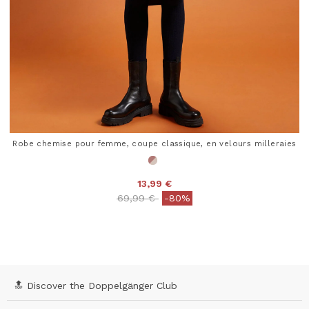
Robe chemise pour femme, coupe classique, en velours milleraies
13,99 €
Price reduced from
to
69,99 €
-80%
4,6 out of 5 Customer Rating
🔝 Discover the Doppelgänger Club