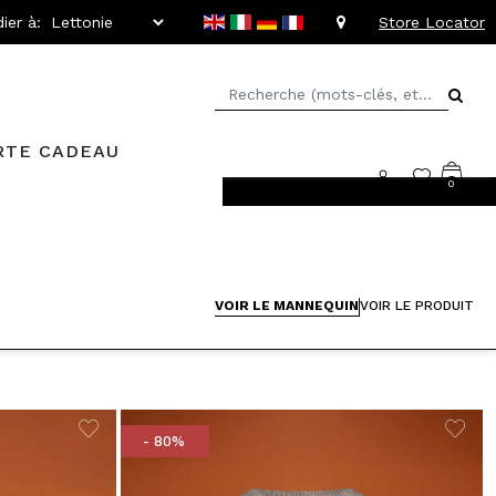
ier à:
Store Locator
RTE CADEAU
0
llant jusqu'à -20%
VOIR LE MANNEQUIN
VOIR LE PRODUIT
- 80%