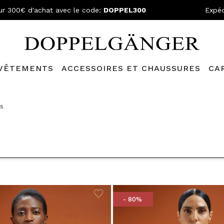
ur 300€ d'achat avec le code:
DOPPEL300
Expéd
VÊTEMENTS
ACCESSOIRES ET CHAUSSURES
CA
lganger Club!
Découvrez tous les avantages et
les réductions a
s
- 80%