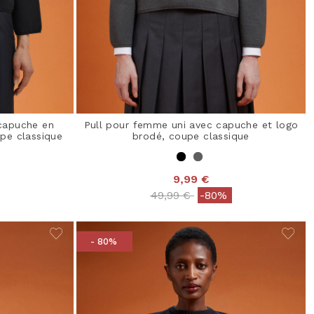
capuche en
Pull pour femme uni avec capuche et logo
pe classique
brodé, coupe classique
9,99 €
from
Price reduced from
to
49,99 €
-80%
- 80%