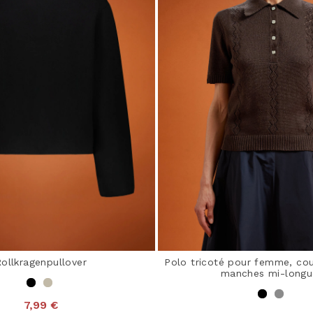
Rollkragenpullover
Polo tricoté pour femme, cou
manches mi-longu
7,99 €