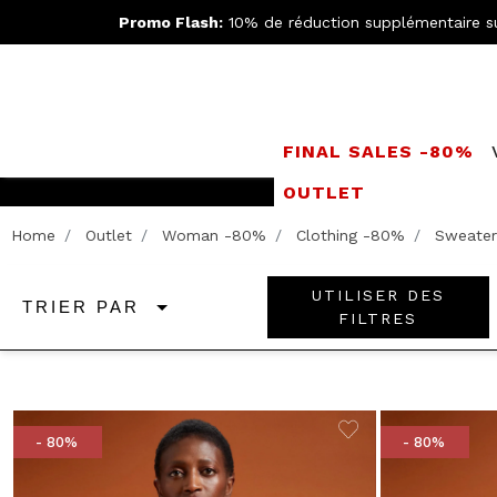
Promo Flash:
10% de réduction supplémentaire s
FINAL SALES -80%
OUTLET
Rejoignez le
Doppe
Home
Outlet
Woman -80%
Clothing -80%
Sweater
UTILISER DES
TRIER PAR
FILTRES
- 80%
- 80%