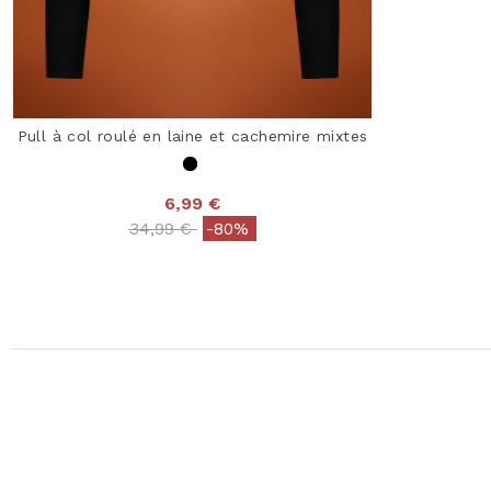
Pull à col roulé en laine et cachemire mixtes
6,99 €
Price reduced from
to
34,99 €
-80%