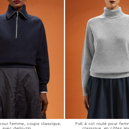
 pour femme, coupe classique,
Pull à col roulé pour fe
avec demi-zip
classique, en côtes an