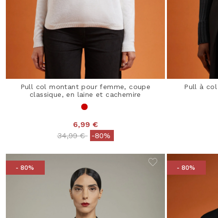
Pull col montant pour femme, coupe
Pull à co
classique, en laine et cachemire
6,99 €
Price reduced from
to
34,99 €
-80%
- 80%
- 80%