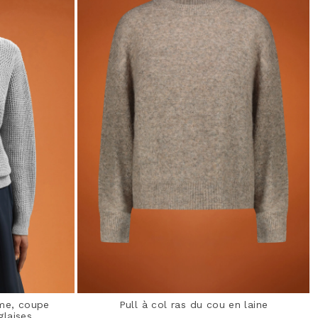
mme, coupe
Pull à col ras du cou en laine
glaises