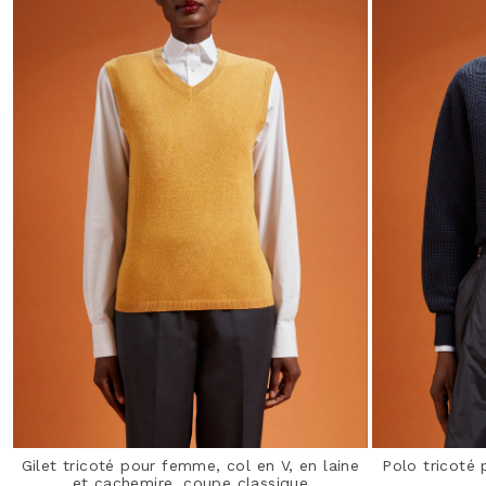
Gilet tricoté pour femme, col en V, en laine
Polo tricoté
et cachemire, coupe classique