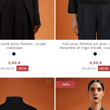
l roulé pour femme, coupe
Pull pour femme uni avec 
classique
néoprène et logo brodé, cou
5,99 €
9,99 €
Price reduced from
to
Price reduced 
to
29,99 €
-80%
49,99 €
-80%
- 80%