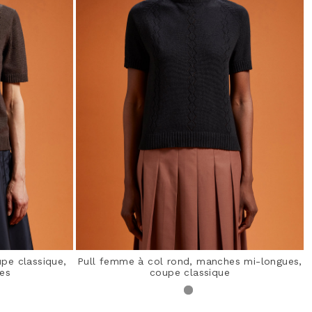
pe classique,
Pull femme à col rond, manches mi-longues,
es
coupe classique