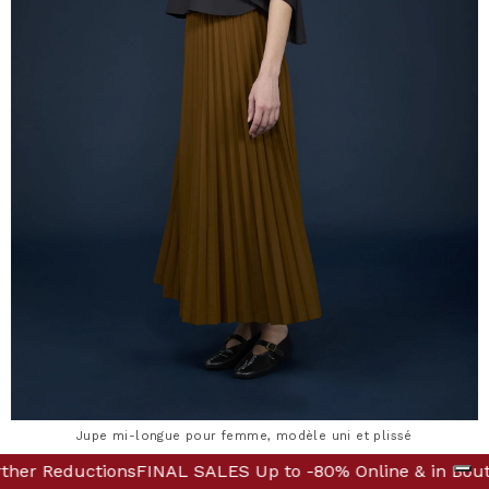
Jupe mi-longue pour femme, modèle uni et plissé
tique! Discover Further Reductions
 -80% Online & in Boutique! Discover Further Reductions
FINAL SALES Up t