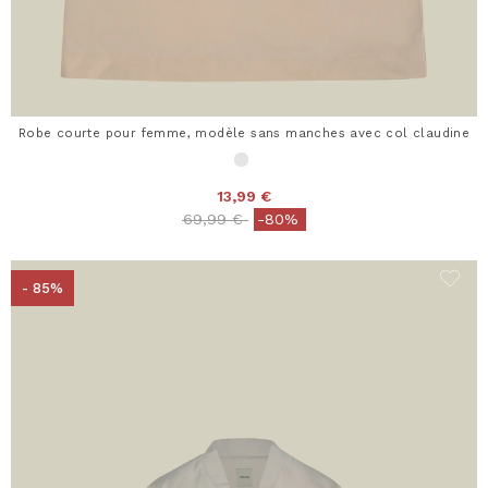
Robe courte pour femme, modèle sans manches avec col claudine
13,99 €
Price reduced from
to
69,99 €
-80%
- 85%