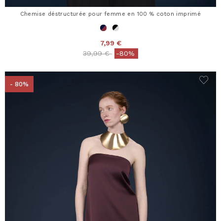
Chemise déstructurée pour femme en 100 % coton imprimé
7,99 €
Price reduced from
to
39,99 €
-80%
- 80%