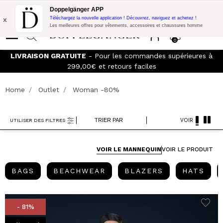
Promo Flash:
10% de réduction supplémentaire sur 300€ d'achat
Doppelgänger APP
avec le code:
DOPPEL300
x
Téléchargez la nouvelle application ! Découvrez, naviguez et achetez !
Les meilleures offres pour vêtements, accessoires et chaussures homme
0
s à
Rejoignez le
Doppelganger Club!
Découvrez tous les
avantages et
les réductions allant jusqu'à -20%
Home
Outlet
Woman -80%
TRIER PAR
VOIR
UTILISER DES FILTRES
VOIR LE MANNEQUIN
VOIR LE PRODUIT
BAGS
BEACHWEAR
BLAZERS
HAT
BAGS
BEACHWEAR
BLAZERS
HATS
- 81%