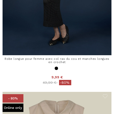
Robe longue pour femme avec col ras du cou et manches longues
en crochet
9,99 €
Price reduced from
to
49,99 €
-80%
- 80%
Online only