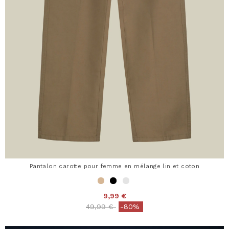
Pantalon carotte pour femme en mélange lin et coton
9,99 €
Price reduced from
to
49,99 €
-80%