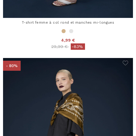
T-shirt femme à col rond et manches mi-longues
4,99 €
Price reduced from
to
29,99 €
-83%
- 80%