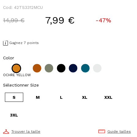
Cod:
42TS3312MCU
7,99 €
Price reduced from
to
14,99 €
-47%
Gagnez 7 points
Color
OCHRE YELLOW
Sélectionner Size
S
M
L
XL
XXL
3XL
Trouver la taille
Guide tailles