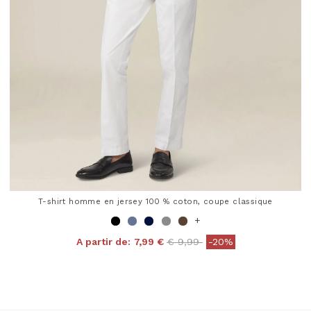
T-shirt homme en jersey 100 % coton, coupe classique
+
Price reduced from
to
A partir de:
7,99 €
€ 9,99
-20%
4,8 out of 5 Customer Rating