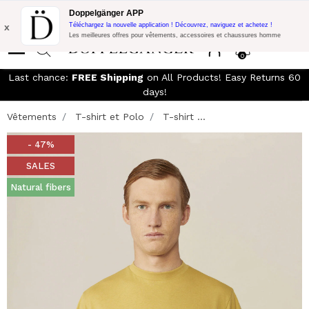
LIVRAISON GRATUITE!
10% de réduction supplémentaire sur 300€
Doppelgänger APP
d'achat avec le code:
DOPPEL300
x
Téléchargez la nouvelle application ! Découvrez, naviguez et achetez !
Les meilleures offres pour vêtements, accessoires et chaussures homme
0
Last chance:
FREE Shipping
on All Products! Easy Returns 60
days!
Vêtements
T-shirt et Polo
T-shirt ...
- 47%
SALES
Natural fibers