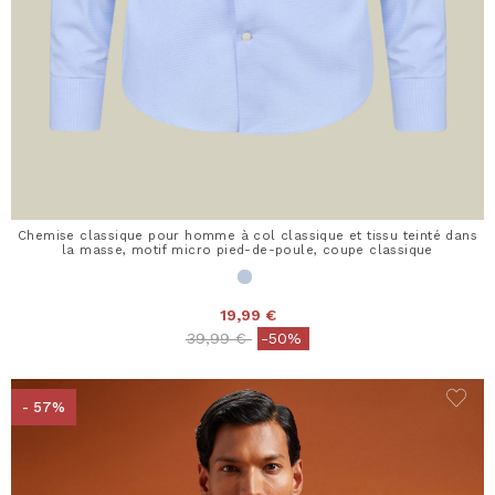
Chemise classique pour homme à col classique et tissu teinté dans
la masse, motif micro pied-de-poule, coupe classique
19,99 €
Price reduced from
to
39,99 €
-50%
- 57%