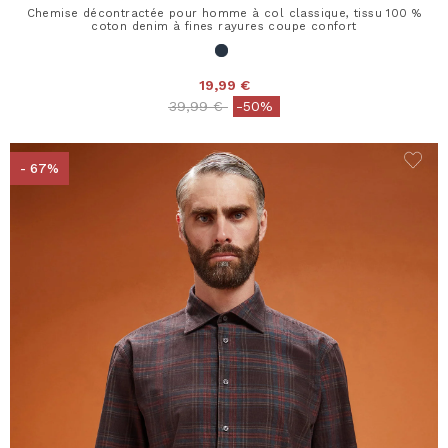
Chemise décontractée pour homme à col classique, tissu 100 %
coton denim à fines rayures coupe confort
19,99 €
Price reduced from
to
39,99 €
-50%
- 67%