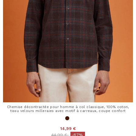
Chemise décontractée pour homme à col classique, 100% coton,
tissu velours milleraies avec motif à carreaux, coupe confort
14,99 €
Price reduced from
to
44,99 €
-67%