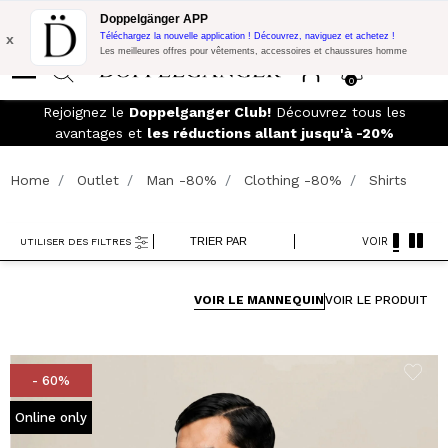
Promo Flash:
10% de réduction supplémentaire sur 300€ d'achat
Doppelgänger APP
avec le code:
DOPPEL300
x
Téléchargez la nouvelle application ! Découvrez, naviguez et achetez !
Les meilleures offres pour vêtements, accessoires et chaussures homme
0
LIVRAISON GRATUITE
- Pour les commandes supérieures à
199,90€ et retours faciles
Home
Outlet
Man -80%
Clothing -80%
Shirts
TRIER PAR
VOIR
UTILISER DES FILTRES
VOIR LE MANNEQUIN
VOIR LE PRODUIT
- 60%
Online only