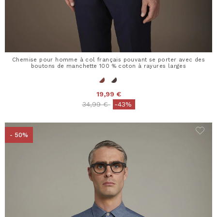
Chemise pour homme à col français pouvant se porter avec des
boutons de manchette 100 % coton à rayures larges
19,99 €
Price reduced from
to
34,99 €
-43%
- 50%