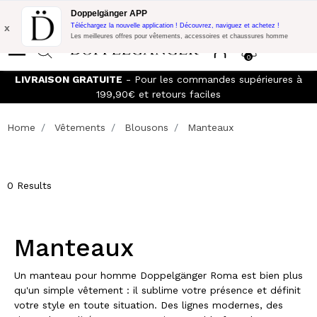
Promo Flash:
10% de réduction supplémentaire sur 300€ d'achat
Doppelgänger APP
avec le code:
DOPPEL300
x
Téléchargez la nouvelle application ! Découvrez, naviguez et achetez !
Les meilleures offres pour vêtements, accessoires et chaussures homme
0
LIVRAISON GRATUITE
- Pour les commandes supérieures à
199,90€ et retours faciles
Home
Vêtements
Blousons
Manteaux
0 Results
Manteaux
Un manteau pour homme Doppelgänger Roma est bien plus
qu'un simple vêtement : il sublime votre présence et définit
votre style en toute situation. Des lignes modernes, des