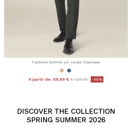
Costume homme uni coupe classique
Price reduced from
to
A partir de:
69,99 €
€ 129,00
-46%
4,3 out of 5 Customer Rating
DISCOVER THE COLLECTION
SPRING SUMMER 2026