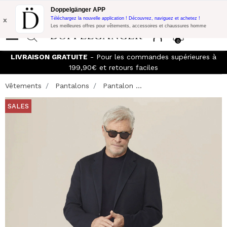
Promo Flash:
10% de réduction supplémentaire sur 300€ d'achat
Doppelgänger APP
avec le code:
DOPPEL300
x
Téléchargez la nouvelle application ! Découvrez, naviguez et achetez !
Les meilleures offres pour vêtements, accessoires et chaussures homme
0
LIVRAISON GRATUITE
- Pour les commandes supérieures à
199,90€ et retours faciles
Vêtements
Pantalons
Pantalon ...
SALES