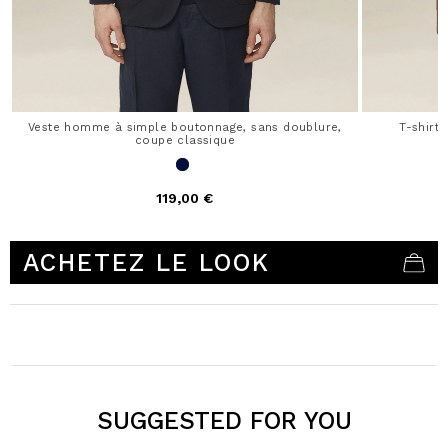
Veste homme à simple boutonnage, sans doublure,
T-shirt
coupe classique
119,00 €
3,3 out of 5 Customer Rating
ACHETEZ LE LOOK
SUGGESTED FOR YOU