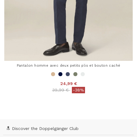
Pantalon homme avec deux petits plis et bouton caché
24,99 €
Price reduced from
to
39,99 €
-38%
3,8 out of 5 Customer Rating
🔝 Discover the Doppelgänger Club