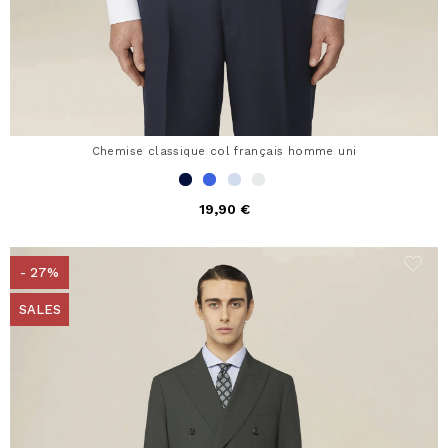
Chemise classique col français homme uni
19,90 €
- 27%
SALES