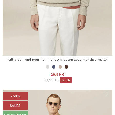
Pull à col rond pour homme 100 % coton avec manches raglan
29,99 €
Price reduced from
to
39,99 €
-25%
- 50%
SALES