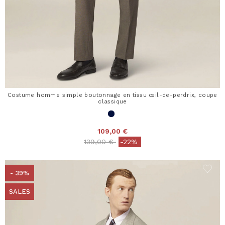
Costume homme simple boutonnage en tissu œil-de-perdrix, coupe
classique
109,00 €
Price reduced from
to
139,00 €
-22%
- 39%
SALES