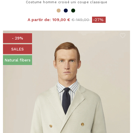
Costume homme croisé uni coupe classique
Price reduced from
to
A partir de:
109,00 €
€ 149,00
-27%
- 29%
SALES
Natural fibers