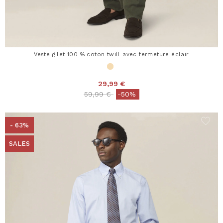
Veste gilet 100 % coton twill avec fermeture éclair
29,99 €
Price reduced from
to
59,99 €
-50%
- 63%
SALES