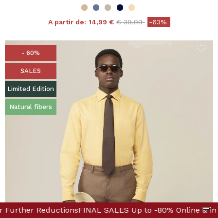
Price reduced from
to
A partir de:
14,99 €
€ 39,99
-63%
- 60%
SALES
Limited Edition
Natural fibers
! Discover Further Reductions
% Online & in Boutique! Discover Further Reductions
FINAL SALES Up to -80