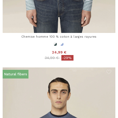
Chemise homme 100 % coton à larges rayures
24,99 €
Price reduced from
to
34,99 €
-29%
Natural fibers