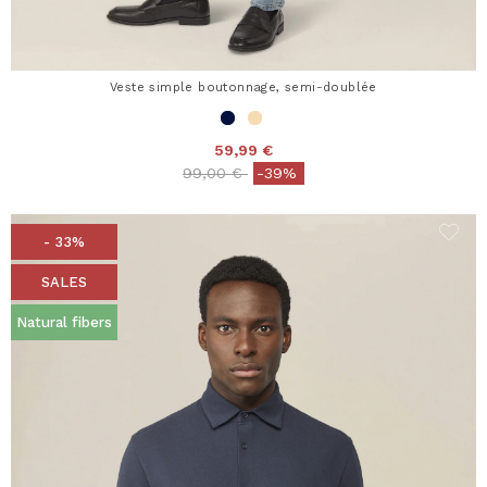
Veste simple boutonnage, semi-doublée
59,99 €
Price reduced from
to
99,00 €
-39%
- 33%
SALES
Natural fibers