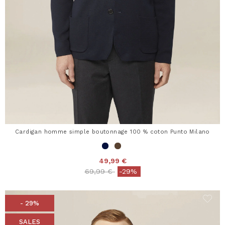
Cardigan homme simple boutonnage 100 % coton Punto Milano
49,99 €
Price reduced from
to
69,99 €
-29%
- 29%
SALES