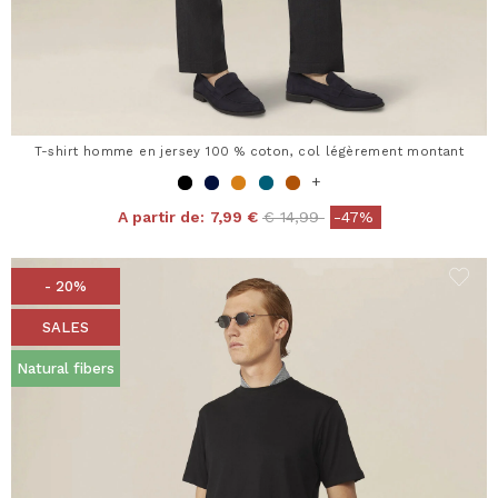
T-shirt homme en jersey 100 % coton, col légèrement montant
+
Price reduced from
to
A partir de:
7,99 €
€ 14,99
-47%
- 20%
SALES
Natural fibers