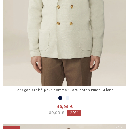
Cardigan croisé pour homme 100 % coton Punto Milano
49,99 €
Price reduced from
to
69,99 €
-29%