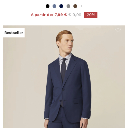
+
Price reduced from
to
A partir de:
7,99 €
€ 9,99
-20%
Bestseller