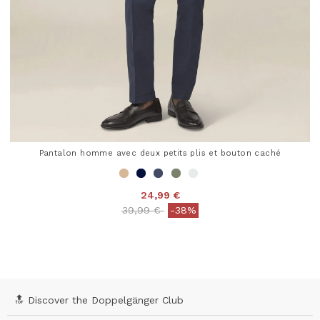
Pantalon homme avec deux petits plis et bouton caché
24,99 €
Price reduced from
to
39,99 €
-38%
3,8 out of 5 Customer Rating
🔝 Discover the Doppelgänger Club