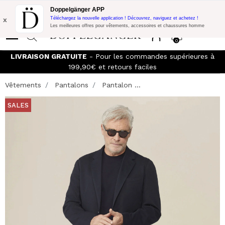
Promo Flash:
10% de réduction supplémentaire sur 300€ d'achat
Doppelgänger APP
avec le code:
DOPPEL300
x
Téléchargez la nouvelle application ! Découvrez, naviguez et achetez !
Les meilleures offres pour vêtements, accessoires et chaussures homme
0
LIVRAISON GRATUITE
- Pour les commandes supérieures à
199,90€ et retours faciles
Vêtements
Pantalons
Pantalon ...
SALES