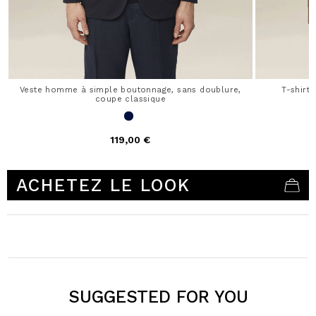
Veste homme à simple boutonnage, sans doublure,
T-shirt
coupe classique
119,00 €
3,3 out of 5 Customer Rating
ACHETEZ LE LOOK
SUGGESTED FOR YOU