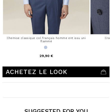
Chemise classique col français homme ent issu uni
Crav
flammé
29,90 €
4,9 out of 5 Customer Rating
ACHETEZ LE LOOK
SUGGESTED FOR YOU