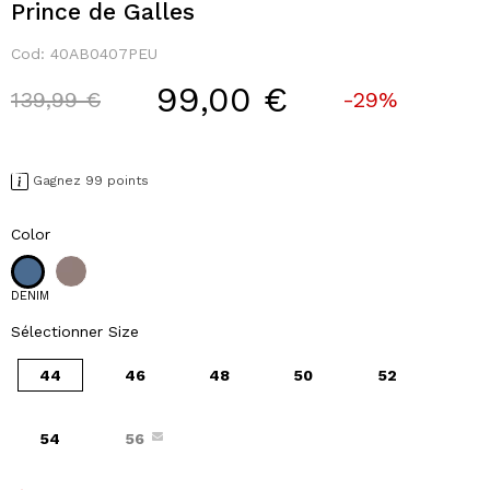
Prince de Galles
Cod:
40AB0407PEU
99,00 €
Price reduced from
to
139,99 €
-29%
Gagnez 99 points
Color
DENIM
Sélectionner Size
44
46
48
50
52
54
56