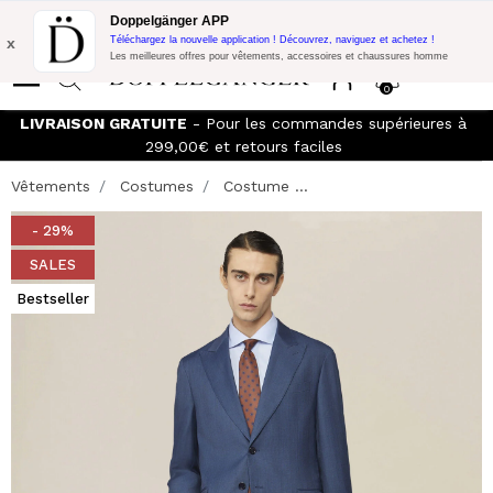
Promo Flash:
10% de réduction supplémentaire sur 300€ d'achat
Doppelgänger APP
avec le code:
DOPPEL300
x
Téléchargez la nouvelle application ! Découvrez, naviguez et achetez !
Les meilleures offres pour vêtements, accessoires et chaussures homme
0
LIVRAISON GRATUITE
- Pour les commandes supérieures à
299,00€ et retours faciles
Vêtements
Costumes
Costume ...
- 29%
SALES
Bestseller