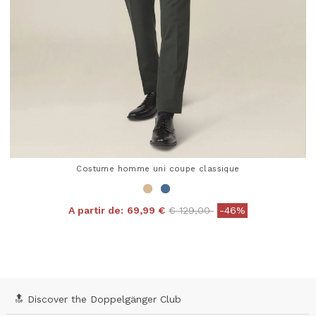
Costume homme uni coupe classique
Price reduced from
to
A partir de:
69,99 €
€ 129,00
-46%
4,3 out of 5 Customer Rating
🔝 Discover the Doppelgänger Club