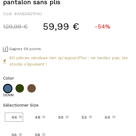
pantalon sans plis
Cod:
40AB0421FAU
59,99 €
Price reduced from
to
129,99 €
-54%
Gagnez 59 points
60 pièces vendues rien qu’aujourd’hui : ne tardez pas, les
stocks s’épuisent !
Color
DENIM
Sélectionner Size
46
48
50
52
54
56
58