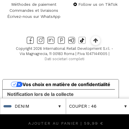
Méthodes de paiement
Follow us on TikTok
Commandes et livraisons
Écrivez-nous sur WhatsApp
Copyright 2026 International Retail Development S.r.l. -
Via Magnagrecia, 11 00183 Roma | P.iva 10471441005 |
Dati societari completi
Vos choix en matière de confidentialité
Notification lors de la collecte
DENIM
COUPER
: 46
AJOUTER AU PANIER |
59,99 €
s
LES Up to -80% Online & in Boutique! Discover Further R
FINAL SALES Up to -80% Online & in Boutique! Discover 