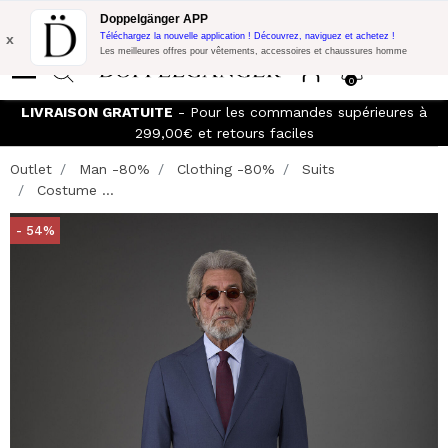
Promo Flash:
10% de réduction supplémentaire sur 300€ d'achat
Doppelgänger APP
avec le code:
DOPPEL300
x
Téléchargez la nouvelle application ! Découvrez, naviguez et achetez !
Les meilleures offres pour vêtements, accessoires et chaussures homme
0
LIVRAISON GRATUITE
- Pour les commandes supérieures à
299,00€ et retours faciles
Outlet
Man -80%
Clothing -80%
Suits
Costume ...
- 54%