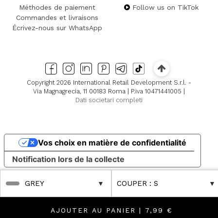
Méthodes de paiement
Follow us on TikTok
Commandes et livraisons
Écrivez-nous sur WhatsApp
Copyright 2026 International Retail Development S.r.l. -
Via Magnagrecia, 11 00183 Roma | P.iva 10471441005 |
Dati societari completi
Vos choix en matière de confidentialité
Notification lors de la collecte
GREY
COUPER
: S
AJOUTER AU PANIER |
7,99 €
r Reductions
Discover Further Reductions
FINAL SALES Up to -80% Online & in Boutique
FINAL SALES Up to -80% Onlin