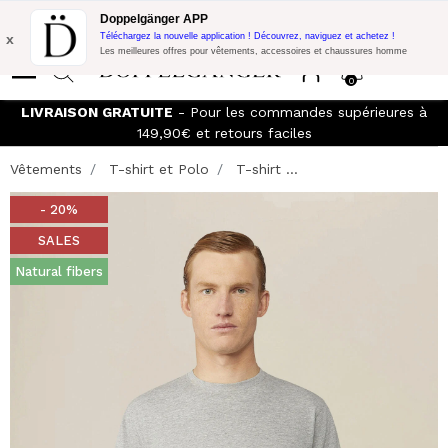
Promo Flash:
10% de réduction supplémentaire sur 300€ d'achat
Doppelgänger APP
avec le code:
DOPPEL300
x
Téléchargez la nouvelle application ! Découvrez, naviguez et achetez !
Les meilleures offres pour vêtements, accessoires et chaussures homme
0
LIVRAISON GRATUITE
- Pour les commandes supérieures à
149,90€ et retours faciles
Vêtements
T-shirt et Polo
T-shirt ...
- 20%
SALES
Natural fibers