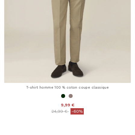
T-shirt homme 100 % coton coupe classique
9,99 €
Price reduced from
to
24,99 €
-60%
5 out of 5 Customer Rating