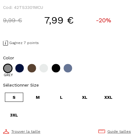
Cod:
42TS3301MCU
7,99 €
Price reduced from
to
9,99 €
-20%
Gagnez 7 points
Color
GREY
Sélectionner Size
S
M
L
XL
XXL
3XL
Trouver la taille
Guide tailles