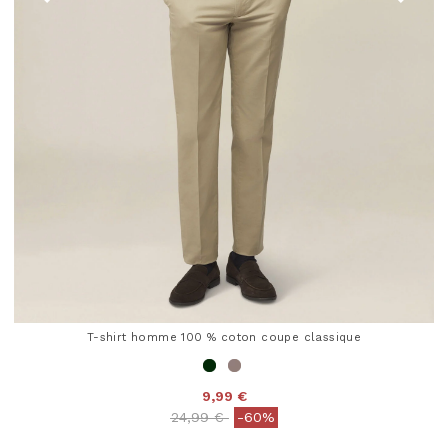
T-shirt homme 100 % coton coupe classique
9,99 €
Price reduced from
to
24,99 €
-60%
5 out of 5 Customer Rating