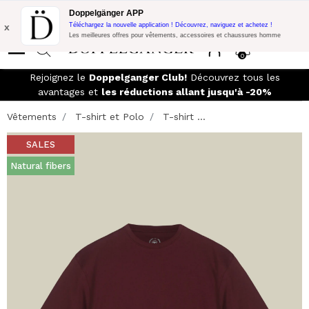
Promo Flash:
10% de réduction supplémentaire sur 300€ d'achat
Doppelgänger APP
avec le code:
DOPPEL300
x
Téléchargez la nouvelle application ! Découvrez, naviguez et achetez !
Les meilleures offres pour vêtements, accessoires et chaussures homme
0
Rejoignez le
Doppelganger Club!
Découvrez tous les
avantages et
les réductions allant jusqu'à -20%
Vêtements
T-shirt et Polo
T-shirt ...
SALES
Natural fibers