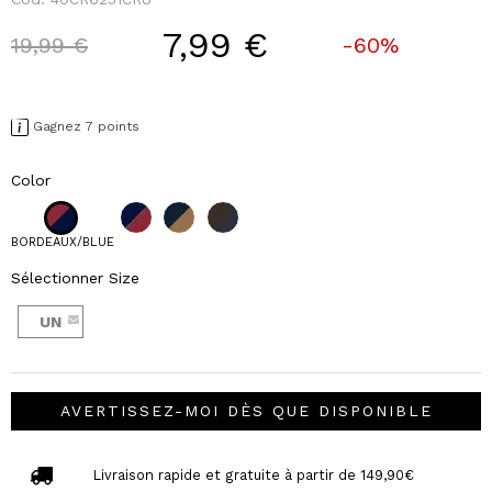
7,99 €
Price reduced from
to
19,99 €
-60%
Gagnez 7 points
Color
BORDEAUX/BLUE
Sélectionner Size
UN
AVERTISSEZ-MOI DÈS QUE DISPONIBLE
Livraison rapide et gratuite à partir de 149,90€