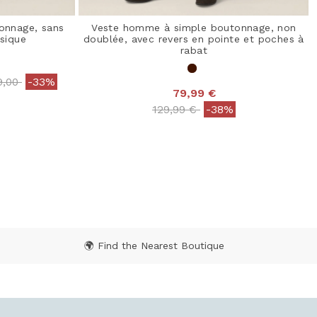
onnage, sans
Veste homme à simple boutonnage, non
sique
doublée, avec revers en pointe et poches à
rabat
e reduced from
to
9,00
-33%
79,99 €
 Rating
Price reduced from
to
129,99 €
-38%
5 out of 5 Customer Rating
🌍 Find the Nearest Boutique