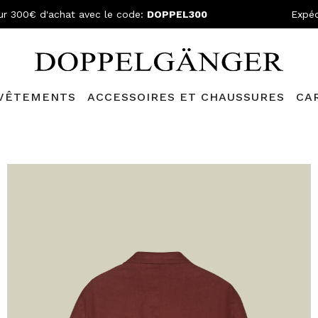
ur 300€ d'achat avec le code:
DOPPEL300
Expéd
VÊTEMENTS
ACCESSOIRES ET CHAUSSURES
CA
lganger Club!
Découvrez tous les avantages et
les réductions a