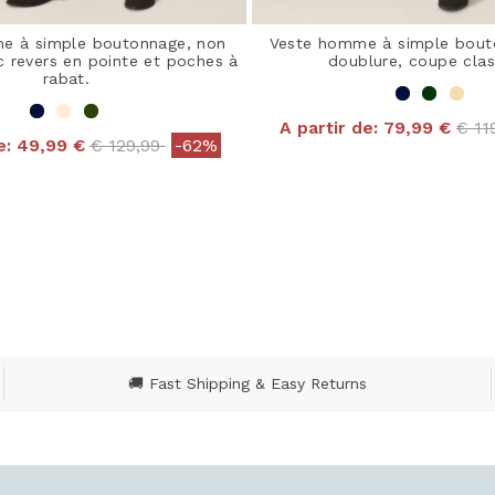
e à simple boutonnage, non
Veste homme à simple bout
c revers en pointe et poches à
doublure, coupe clas
rabat.
Pric
A partir de:
79,99 €
€ 11
Price reduced from
to
e:
49,99 €
€ 129,99
-62%
4,8 out of 5 Customer
 out of 5 Customer Rating
🚚 Fast Shipping & Easy Returns