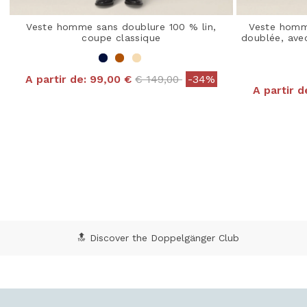
Veste homme sans doublure 100 % lin,
Veste homm
coupe classique
doublée, ave
Price reduced from
to
A partir de:
99,00 €
€ 149,00
-34%
A partir d
5 out of 5 Customer Rating
4,8
🔝 Discover the Doppelgänger Club