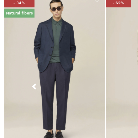
- 34%
- 62%
Natural fibers