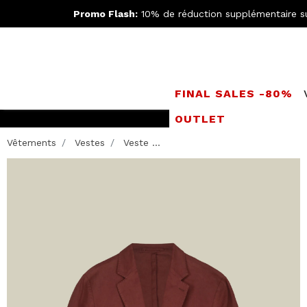
Promo Flash:
10% de réduction supplémentaire s
FINAL SALES -80%
OUTLET
Rejoignez le
Doppe
Vêtements
Vestes
Veste ...