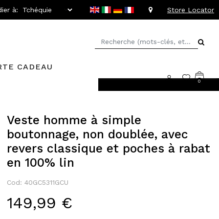
ier à:
Store Locator
RTE CADEAU
0
llant jusqu'à -20%
Veste homme à simple
boutonnage, non doublée, avec
revers classique et poches à rabat
en 100% lin
Cod: 40GC5311GCU
149,99 €