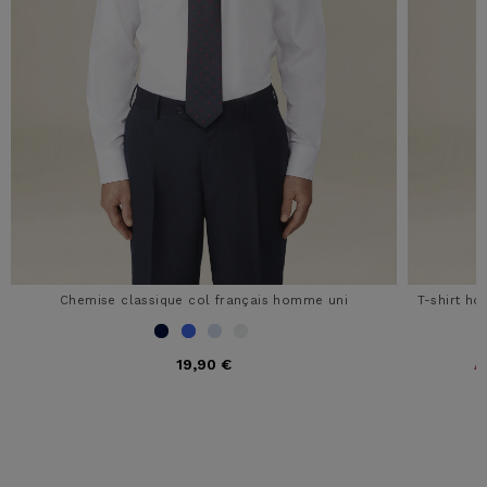
Chemise classique col français homme uni
T-shirt h
19,90 €
A
5 out of 5 Customer Rating