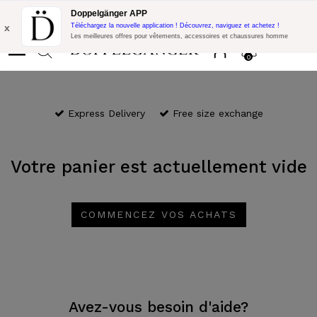
Promo Flash:
10% de réduction supplémentaire sur 300€ d'achat
Doppelgänger APP
avec le code:
DOPPEL300
x
Téléchargez la nouvelle application ! Découvrez, naviguez et achetez !
Les meilleures offres pour vêtements, accessoires et chaussures homme
0
Express Delivery
Free size exchange
Votre panier est actuellement vide
COMMENCEZ VOS ACHATS
Avez-vous besoin d'aide?