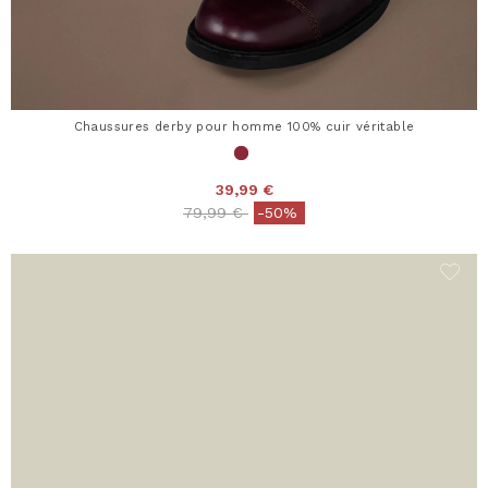
Chaussures derby pour homme 100% cuir véritable
39,99 €
Price reduced from
to
79,99 €
-50%