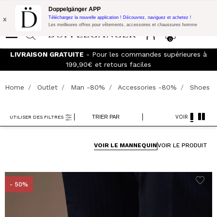
Promo Flash:
10% de réduction supplémentaire sur 300€ d'achat
Doppelgänger APP
avec le code:
DOPPEL300
x
Téléchargez la nouvelle application ! Découvrez, naviguez et achetez !
Les meilleures offres pour vêtements, accessoires et chaussures homme
0
LIVRAISON GRATUITE
- Pour les commandes supérieures à
199,90€ et retours faciles
Home
Outlet
Man -80%
Accessories -80%
Shoes
TRIER PAR
VOIR
UTILISER DES FILTRES
VOIR LE MANNEQUIN
VOIR LE PRODUIT
- 50%