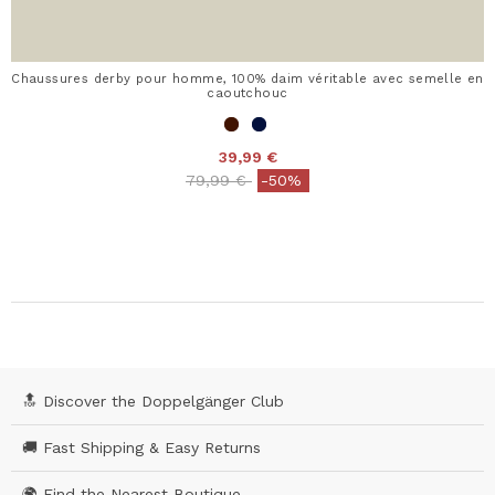
Chaussures derby pour homme, 100% daim véritable avec semelle en
caoutchouc
39,99 €
Price reduced from
to
79,99 €
-50%
🔝 Discover the Doppelgänger Club
🚚 Fast Shipping & Easy Returns
🌍 Find the Nearest Boutique