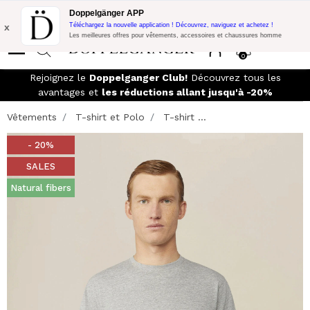
Promo Flash:
10% de réduction supplémentaire sur 300€ d'achat
Doppelgänger APP
avec le code:
DOPPEL300
x
Téléchargez la nouvelle application ! Découvrez, naviguez et achetez !
Les meilleures offres pour vêtements, accessoires et chaussures homme
0
Rejoignez le
Doppelganger Club!
Découvrez tous les
avantages et
les réductions allant jusqu'à -20%
Vêtements
T-shirt et Polo
T-shirt ...
- 20%
SALES
Natural fibers