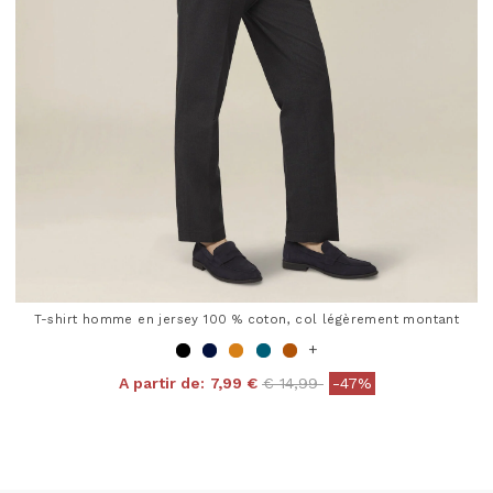
T-shirt homme en jersey 100 % coton, col légèrement montant
+
Price reduced from
to
A partir de:
7,99 €
€ 14,99
-47%
4 out of 5 Customer Rating