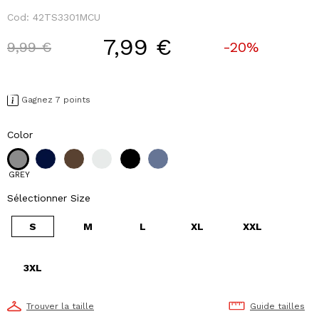
Cod:
42TS3301MCU
7,99 €
Price reduced from
to
9,99 €
-20%
Gagnez 7 points
Color
GREY
Sélectionner Size
S
M
L
XL
XXL
3XL
Trouver la taille
Guide tailles