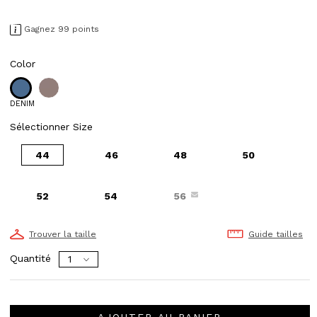
Gagnez 99 points
Color
DENIM
Sélectionner Size
44
46
48
50
52
54
56
Trouver la taille
Guide tailles
Quantité