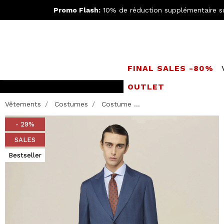
Promo Flash:
10% de réduction supplémentaire s
FINAL SALES -80%
OUTLET
Rejoignez le
Doppe
Vêtements
Costumes
Costume ...
- 29%
SALES
Bestseller