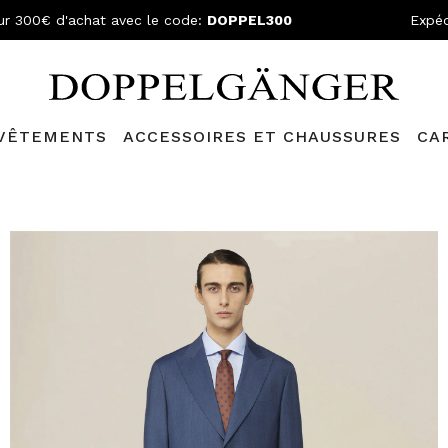
ur 300€ d'achat avec le code:
DOPPEL300
Expéd
VÊTEMENTS
ACCESSOIRES ET CHAUSSURES
CA
lganger Club!
Découvrez tous les avantages et
les réductions a