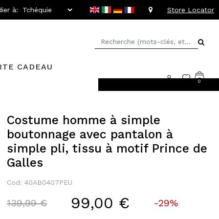
ier à:
Store Locator
RTE CADEAU
0
llant jusqu'à -20%
Costume homme à simple
boutonnage avec pantalon à
simple pli, tissu à motif Prince de
Galles
Cod: 40AB0407PEU
99,00 €
Price reduced from
to
139,99 €
-29%