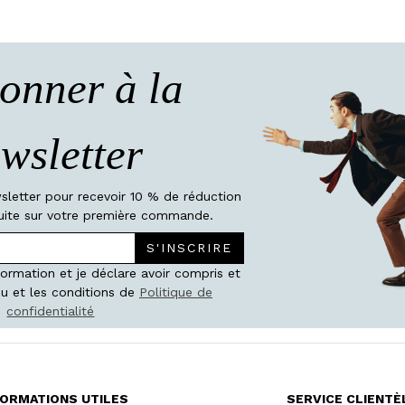
★
★
3.8
Clique
Via Ce
onner à la
Monda
Tailori
Pay w
wsletter
instal
066
wsletter pour recevoir 10 % de réduction
atuite sur votre première commande.
Doppe
★
★
4.3
S'INSCRIRE
Via de
nformation et je déclare avoir compris et
Monda
u et les conditions de
Politique de
Tailori
confidentialité
Pay w
instal
06 
FORMATIONS UTILES
SERVICE CLIENTÈ