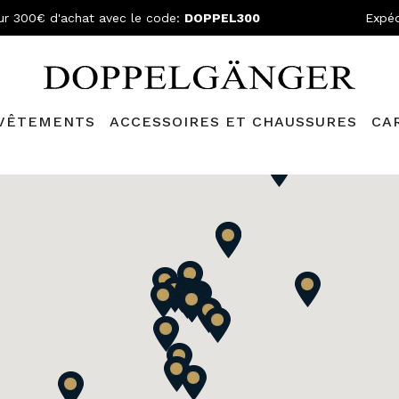
ur 300€ d'achat avec le code:
DOPPEL300
Expéd
VÊTEMENTS
ACCESSOIRES ET CHAUSSURES
CA