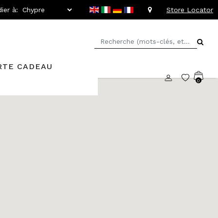
ier à:
Store Locator
RTE CADEAU
0