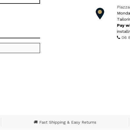
Piazza
Monda
Tailori
Pay w
instal
06 
S
Doppe
★
★
4.2
Via Al
Roma, 
Monda
Tailori
Pay w
instal
06 
🚚 Fast Shipping & Easy Returns
Doppe