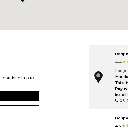
Doppe
★
★
4.4
Largo 
Monda
a boutique la plus
Tailori
Pay w
instal
06 
Doppe
★
★
4.2