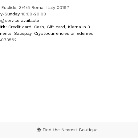
 Euclide, 3/4/5 Roma, Italy 00197
y-Sunday 10:00-20:00
ng service available
ith
: Credit card, Cash, Gift card, Klarna in 3
lments, Satispay, Cryptocurrencies or Edenred
8073562
lgänger Roma Porta di Roma DS (RM)
★★★★
★★★★
(408)
berto Lionello, 201 C/C Porta di Roma (Piano terra)
Italy 00139
y-Sunday 10:00-22:00
ng service available
ith
: Credit card, Cash, Gift card, Klarna in 3
lments, Satispay, Cryptocurrencies or Edenred
94533162
🌍 Find the Nearest Boutique
lgänger Piazza Venezia Roma (RM)