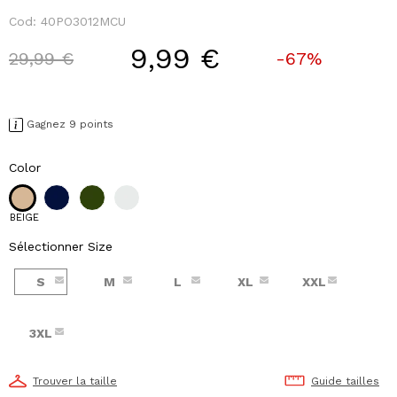
Cod:
40PO3012MCU
9,99 €
Price reduced from
to
29,99 €
-67%
Gagnez 9 points
Color
BEIGE
Sélectionner Size
S
M
L
XL
XXL
3XL
Trouver la taille
Guide tailles