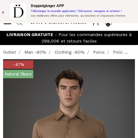
Promo Flash:
10% de réduction supplémentaire sur 300€ d'achat
Doppelgänger APP
avec le code:
DOPPEL300
x
Téléchargez la nouvelle application ! Découvrez, naviguez et achetez !
Les meilleures offres pour vêtements, accessoires et chaussures homme
0
LIVRAISON GRATUITE
- Pour les commandes supérieures à
299,00€ et retours faciles
Outlet
Man -80%
Clothing -80%
Polos
Polo ...
- 67%
Natural fibers