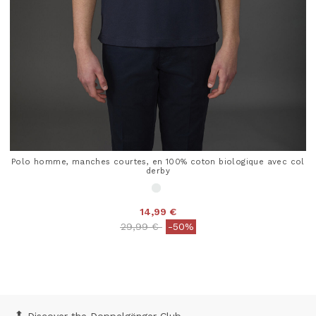
Polo homme, manches courtes, en 100% coton biologique avec col
derby
14,99 €
Price reduced from
to
29,99 €
-50%
4,6 out of 5 Customer Rating